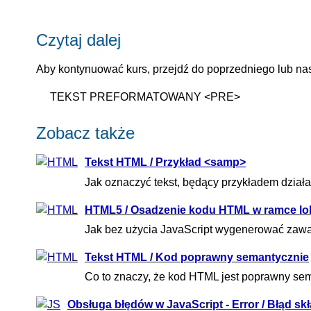
Czytaj dalej
Aby kontynuować kurs, przejdź do poprzedniego lub nas
TEKST PREFORMATOWANY <PRE>
Zobacz także
Tekst HTML / Przykład <samp>
Jak oznaczyć tekst, będący przykładem działa
HTML5 / Osadzenie kodu HTML w ramce lok
Jak bez użycia JavaScript wygenerować zawar
Tekst HTML / Kod poprawny semantycznie
Co to znaczy, że kod HTML jest poprawny sema
Obsługa błędów w JavaScript - Error / Błąd skł