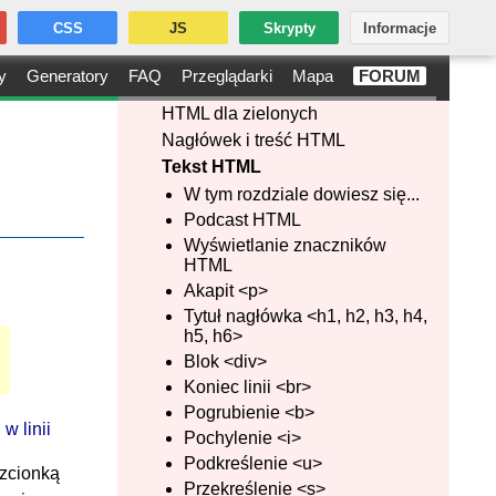
CSS
JS
Skrypty
Informacje
y
Generatory
FAQ
Przeglądarki
Mapa
FORUM
HTML dla zielonych
Nagłówek i treść HTML
Tekst HTML
W tym rozdziale dowiesz się...
Podcast HTML
Wyświetlanie znaczników
HTML
Akapit <p>
Tytuł nagłówka <h1, h2, h3, h4,
h5, h6>
Blok <div>
Koniec linii <br>
Pogrubienie <b>
: w linii
Pochylenie <i>
Podkreślenie <u>
czcionką
Przekreślenie <s>