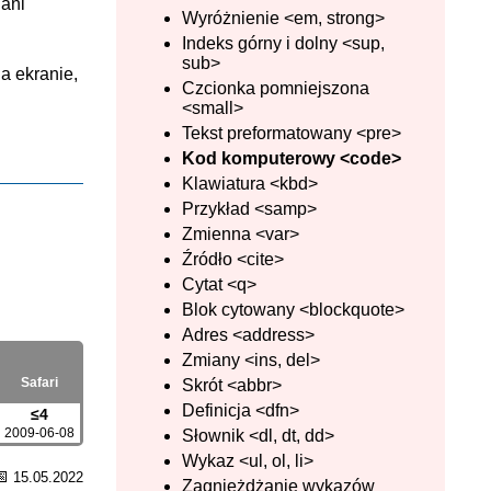
 ani
Wyróżnienie <em, strong>
Indeks górny i dolny <sup,
sub>
a ekranie,
Czcionka pomniejszona
<small>
Tekst preformatowany <pre>
Kod komputerowy <code>
Klawiatura <kbd>
Przykład <samp>
Zmienna <var>
Źródło <cite>
Cytat <q>
Blok cytowany <blockquote>
Adres <address>
Zmiany <ins, del>
Safari
Skrót <abbr>
Definicja <dfn>
≤4
2009-06-08
Słownik <dl, dt, dd>
Wykaz <ul, ol, li>
📅
15.05.2022
Zagnieżdżanie wykazów