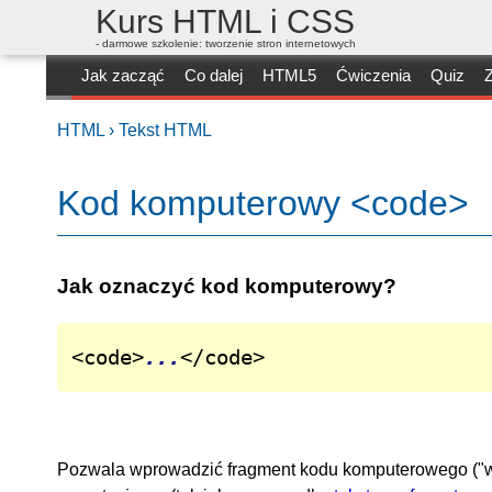
Kurs HTML i CSS
- darmowe szkolenie: tworzenie stron internetowych
Jak zacząć
Co dalej
HTML5
Ćwiczenia
Quiz
Z
HTML ›
Tekst HTML
Kod komputerowy <code>
Jak oznaczyć kod komputerowy?
<code>
...
</code>
Pozwala wprowadzić fragment kodu komputerowego ("wyc