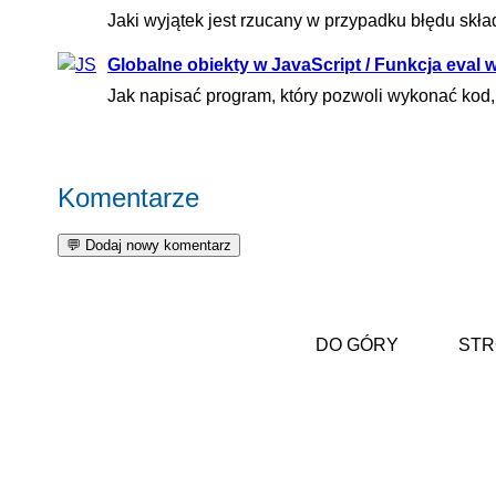
Jaki wyjątek jest rzucany w przypadku błędu skł
Globalne obiekty w JavaScript / Funkcja eval w
Jak napisać program, który pozwoli wykonać ko
Komentarze
DO GÓRY
STR