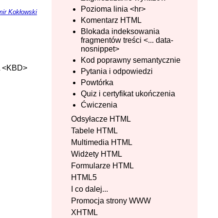
Pozioma linia <hr>
ir Kokłowski
Komentarz HTML
Blokada indeksowania
fragmentów treści <... data-
nosnippet>
Kod poprawny semantycznie
 <KBD>
Pytania i odpowiedzi
Powtórka
Quiz i certyfikat ukończenia
Ćwiczenia
Odsyłacze HTML
Tabele HTML
Multimedia HTML
Widżety HTML
Formularze HTML
HTML5
I co dalej...
Promocja strony WWW
XHTML