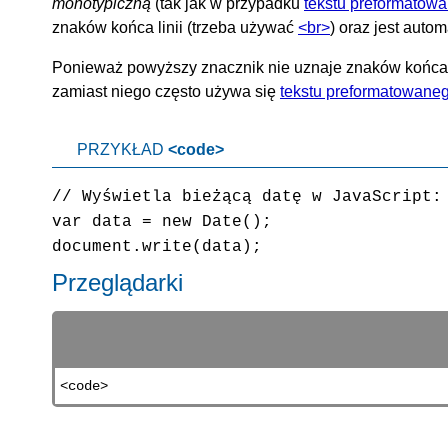
monotypiczną
(tak jak w przypadku
tekstu preformatow
znaków końca linii (trzeba używać
<br>
) oraz jest auto
Ponieważ powyższy znacznik nie uznaje znaków końca lin
zamiast niego często używa się
tekstu preformatowane
PRZYKŁAD
<code>
// Wyświetla bieżącą datę w JavaScript:
var data = new Date();
document.write(data);
Przeglądarki
<code>