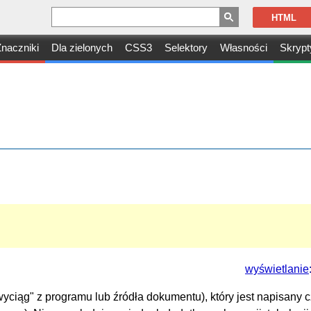
HTML
naczniki
Dla zielonych
CSS3
Selektory
Własności
Skrypt
wyświetlanie
iąg" z programu lub źródła dokumentu), który jest napisany 