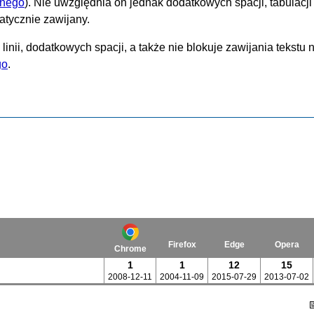
anego
). Nie uwzględnia on jednak dodatkowych spacji, tabulacji
matycznie zawijany.
ii, dodatkowych spacji, a także nie blokuje zawijania tekstu n
go
.
Firefox
Edge
Opera
Chrome
1
1
12
15
2008-12-11
2004-11-09
2015-07-29
2013-07-02