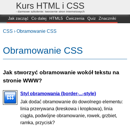
Kurs HTML i CSS
- darmowe szkolenie: tworzenie stron internetowych
Jak zacząć
Co dalej
HTML5
Ćwiczenia
Quiz
Znaczniki
Dla zielonych
CSS3
Selektory
Własności
Skrypty
Generatory
CSS ›
Obramowanie CSS
FAQ
Przeglądarki
Mapa
FORUM
Obramowanie CSS
Jak stworzyć obramowanie wokół tekstu na
stronie WWW?
Styl obramowania {border-...-style}
Jak dodać obramowanie do dowolnego elementu:
linia przerywana (kreskowa i kropkowa), linia
ciągła, podwójne obramowanie, rowek, grzbiet,
ramka, przycisk?