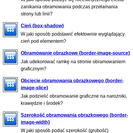
zanikania obramowania podczas przełamania
strony lub linii?
Cień {box-shadow}
W jaki sposób podstawić efektownie wyglądający
cień pod elementem?
Obramowanie obrazkowe {border-image-source}
Jak udekorować ramkę na stronie obramowaniem
graficznym?
Obcięcie obramowania obrazkowego {border-
image-slice}
Jak podzielić obramowanie graficzne na narożniki,
krawędzie i środek?
Szerokość obramowania obrazkowego {border-
image-width}
W jaki sposób podać szerokość (grubość)