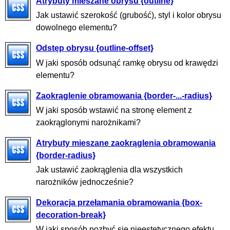
Atrybuty mieszane obrysu {outline}
Jak ustawić szerokość (grubość), styl i kolor obrysu
dowolnego elementu?
Odstęp obrysu {outline-offset}
W jaki sposób odsunąć ramkę obrysu od krawędzi
elementu?
Zaokrąglenie obramowania {border-...-radius}
W jaki sposób wstawić na stronę element z
zaokrąglonymi narożnikami?
Atrybuty mieszane zaokrąglenia obramowania
{border-radius}
Jak ustawić zaokrąglenia dla wszystkich
narożników jednocześnie?
Dekoracja przełamania obramowania {box-
decoration-break}
W jaki sposób pozbyć się nieestetycznego efektu