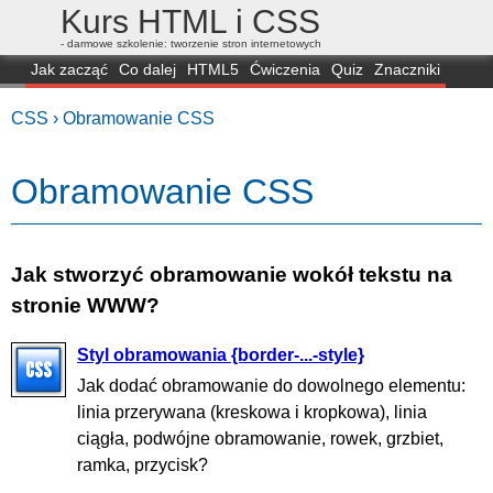
Kurs HTML i CSS
- darmowe szkolenie: tworzenie stron internetowych
Jak zacząć
Co dalej
HTML5
Ćwiczenia
Quiz
Znaczniki
Dla zielonych
CSS3
Selektory
Własności
Skrypty
Generatory
CSS ›
Obramowanie CSS
FAQ
Przeglądarki
Mapa
FORUM
Obramowanie CSS
Jak stworzyć obramowanie wokół tekstu na
stronie WWW?
Styl obramowania {border-...-style}
Jak dodać obramowanie do dowolnego elementu:
linia przerywana (kreskowa i kropkowa), linia
ciągła, podwójne obramowanie, rowek, grzbiet,
ramka, przycisk?