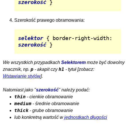
szerokość
 }
Szerokość prawego obramowania:
selektor
 { border-right-width: 
szerokość
 }
We wszystkich przypadkach
Selektorem
może być dowolny
p
h1
znacznik, np.
- akapit czy
- tytuł [zobacz:
Wstawianie stylów
].
Natomiast jako "
szerokość
" należy podać:
thin
- cienkie obramowanie
medium
- średnie obramowanie
thick
- grube obramowanie
lub konkretną wartość w
jednostkach długości