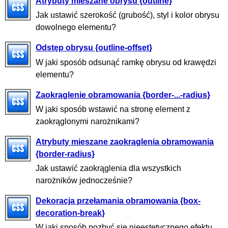
Atrybuty mieszane obrysu {outline}
Jak ustawić szerokość (grubość), styl i kolor obrysu
dowolnego elementu?
Odstęp obrysu {outline-offset}
W jaki sposób odsunąć ramkę obrysu od krawędzi
elementu?
Zaokrąglenie obramowania {border-...-radius}
W jaki sposób wstawić na stronę element z
zaokrąglonymi narożnikami?
Atrybuty mieszane zaokrąglenia obramowania
{border-radius}
Jak ustawić zaokrąglenia dla wszystkich
narożników jednocześnie?
Dekoracja przełamania obramowania {box-
decoration-break}
W jaki sposób pozbyć się nieestetycznego efektu