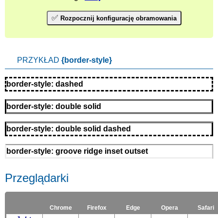
✅
Rozpocznij konfigurację obramowania
PRZYKŁAD
{border-style}
border-style: dashed
border-style: double solid
border-style: double solid dashed
border-style: groove ridge inset outset
Przeglądarki
Chrome
Firefox
Edge
Opera
Safari