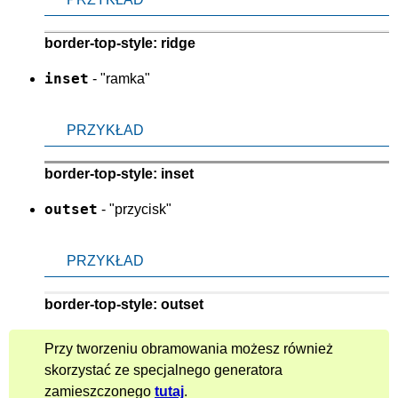
border-top-style: ridge
inset
- "ramka"
PRZYKŁAD
border-top-style: inset
outset
- "przycisk"
PRZYKŁAD
border-top-style: outset
Przy tworzeniu obramowania możesz również
skorzystać ze specjalnego generatora
zamieszczonego
tutaj
.