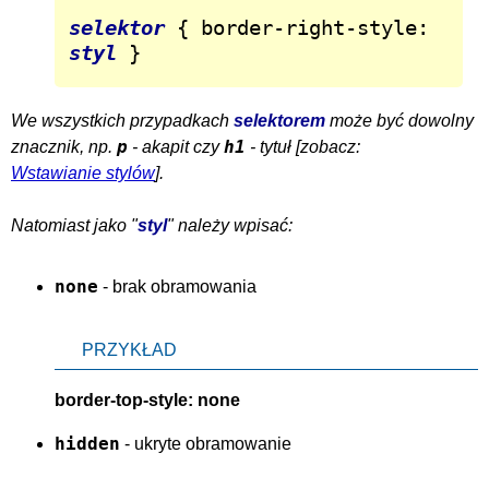
selektor
 { border-right-style: 
styl
 }
We wszystkich przypadkach
selektorem
może być dowolny
p
h1
znacznik, np.
- akapit czy
- tytuł [zobacz:
Wstawianie stylów
].
Natomiast jako "
styl
" należy wpisać:
none
- brak obramowania
PRZYKŁAD
border-top-style: none
hidden
- ukryte obramowanie