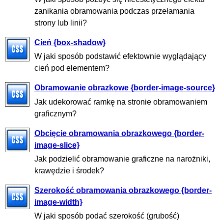
zanikania obramowania podczas przełamania
strony lub linii?
Cień {box-shadow}
W jaki sposób podstawić efektownie wyglądający
cień pod elementem?
Obramowanie obrazkowe {border-image-source}
Jak udekorować ramkę na stronie obramowaniem
graficznym?
Obcięcie obramowania obrazkowego {border-
image-slice}
Jak podzielić obramowanie graficzne na narożniki,
krawędzie i środek?
Szerokość obramowania obrazkowego {border-
image-width}
W jaki sposób podać szerokość (grubość)