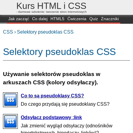
Kurs HTML i CSS
- darmowe szkolenie: tworzenie stron internetowych
Jak zacząć
Co dalej
HTML5
Ćwiczenia
Quiz
Znaczniki
Dla zielonych
CSS3
Selektory
Własności
Skrypty
Generatory
CSS ›
Selektory pseudoklas CSS
FAQ
Przeglądarki
Mapa
FORUM
Selektory pseudoklas CSS
Używanie selektorów pseudoklas w
arkuszach CSS (kolory odsyłaczy).
Co to są pseudoklasy CSS?
Do czego przydają się pseudoklasy CSS?
Odsyłacz podstawowy :link
Jak zmienić wygląd odsyłaczy (odnośników
hipertekstowych, hiperłączy, linków)?