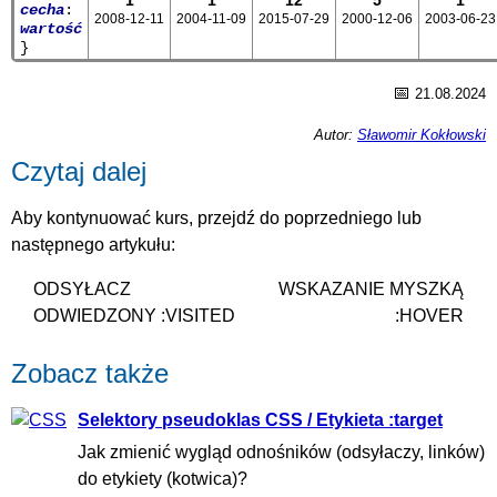
1
1
12
5
1
cecha
:
2008-12-11
2004-11-09
2015-07-29
2000-12-06
2003-06-23
wartość
}
📅
21.08.2024
Autor:
Sławomir Kokłowski
Czytaj dalej
Aby kontynuować kurs, przejdź do poprzedniego lub
następnego artykułu:
ODSYŁACZ
WSKAZANIE MYSZKĄ
ODWIEDZONY :VISITED
:HOVER
Zobacz także
Selektory pseudoklas CSS / Etykieta :target
Jak zmienić wygląd odnośników (odsyłaczy, linków)
do etykiety (kotwica)?