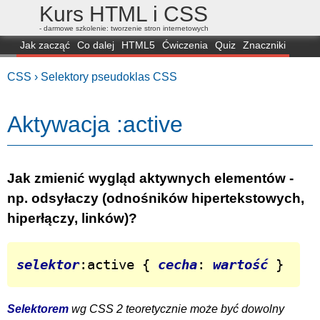
Kurs HTML i CSS
- darmowe szkolenie: tworzenie stron internetowych
Jak zacząć
Co dalej
HTML5
Ćwiczenia
Quiz
Znaczniki
Dla zielonych
CSS3
Selektory
Własności
Skrypty
Generatory
CSS ›
Selektory pseudoklas CSS
FAQ
Przeglądarki
Mapa
FORUM
Aktywacja :active
Jak zmienić wygląd aktywnych elementów -
np. odsyłaczy (odnośników hipertekstowych,
hiperłączy, linków)?
selektor
:active { 
cecha
: 
wartość
 }
Selektorem
wg CSS 2 teoretycznie może być dowolny