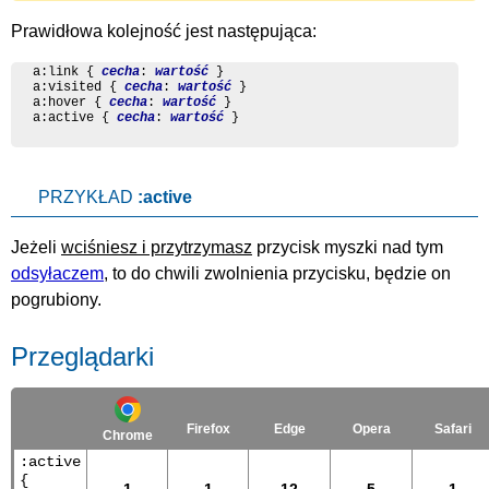
Prawidłowa kolejność jest następująca:
a:link { 
cecha
: 
wartość
 }

a:visited { 
cecha
: 
wartość
 }

a:hover { 
cecha
: 
wartość
 }

a:active { 
cecha
: 
wartość
 }
PRZYKŁAD
:active
Jeżeli
wciśniesz i przytrzymasz
przycisk myszki nad tym
odsyłaczem
, to do chwili zwolnienia przycisku, będzie on
pogrubiony.
Przeglądarki
Firefox
Edge
Opera
Safari
Chrome
:active
{