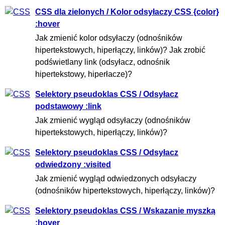
CSS dla zielonych / Kolor odsyłaczy CSS {color}
:hover
Jak zmienić kolor odsyłaczy (odnośników
hipertekstowych, hiperłączy, linków)? Jak zrobić
podświetlany link (odsyłacz, odnośnik
hipertekstowy, hiperłacze)?
Selektory pseudoklas CSS / Odsyłacz
podstawowy :link
Jak zmienić wygląd odsyłaczy (odnośników
hipertekstowych, hiperłączy, linków)?
Selektory pseudoklas CSS / Odsyłacz
odwiedzony :visited
Jak zmienić wygląd odwiedzonych odsyłaczy
(odnośników hipertekstowych, hiperłączy, linków)?
Selektory pseudoklas CSS / Wskazanie myszką
:hover