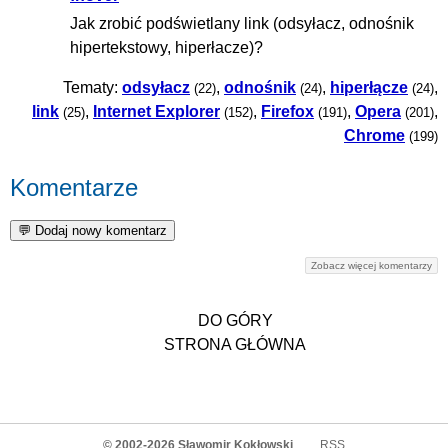
Jak zrobić podświetlany link (odsyłacz, odnośnik
hipertekstowy, hiperłacze)?
Tematy:
odsyłacz
,
odnośnik
,
hiperłącze
,
(22)
(24)
(24)
link
,
Internet Explorer
,
Firefox
,
Opera
,
(25)
(152)
(191)
(201)
Chrome
(199)
Komentarze
Zobacz więcej komentarzy
DO GÓRY
STRONA GŁÓWNA
© 2002-2026
Sławomir Kokłowski
RSS