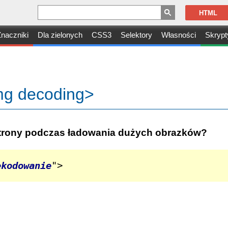
HTML
naczniki
Dla zielonych
CSS3
Selektory
Własności
Skrypt
mg decoding>
 strony podczas ładowania dużych obrazków?
ekodowanie
">