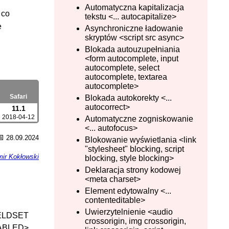
Automatyczna kapitalizacja
 co
tekstu <... autocapitalize>
e
Asynchroniczne ładowanie
skryptów <script src async>
Blokada autouzupełniania
<form autocomplete, input
autocomplete, select
autocomplete, textarea
autocomplete>
Safari
Blokada autokorekty <...
autocorrect>
11.1
2018-04-12
Automatyczne zogniskowanie
<... autofocus>
📅
28.09.2024
Blokowanie wyświetlania <link
"stylesheet" blocking, script
ir Kokłowski
blocking, style blocking>
Deklaracja strony kodowej
<meta charset>
Element edytowalny <...
contenteditable>
Uwierzytelnienie <audio
ELDSET
crossorigin, img crossorigin,
ABLED>