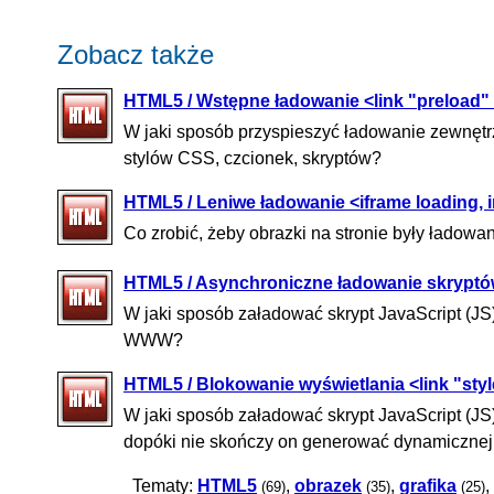
Zobacz także
HTML5 / Wstępne ładowanie <link "preload"
W jaki sposób przyspieszyć ładowanie zewnętrz
stylów CSS, czcionek, skryptów?
HTML5 / Leniwe ładowanie <iframe loading, 
Co zrobić, żeby obrazki na stronie były ładowa
HTML5 / Asynchroniczne ładowanie skryptów
W jaki sposób załadować skrypt JavaScript (JS
WWW?
HTML5 / Blokowanie wyświetlania <link "style
W jaki sposób załadować skrypt JavaScript (JS)
dopóki nie skończy on generować dynamicznej
Tematy:
HTML5
,
obrazek
,
grafika
,
(69)
(35)
(25)