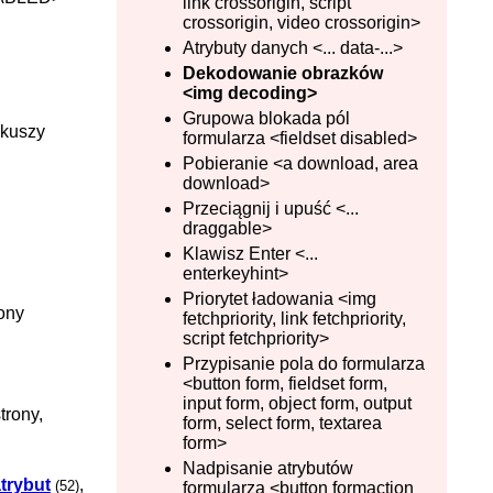
link crossorigin, script
crossorigin, video crossorigin>
Atrybuty danych <... data-...>
Dekodowanie obrazków
<img decoding>
Grupowa blokada pól
rkuszy
formularza <fieldset disabled>
Pobieranie <a download, area
download>
Przeciągnij i upuść <...
draggable>
Klawisz Enter <...
enterkeyhint>
Priorytet ładowania <img
rony
fetchpriority, link fetchpriority,
script fetchpriority>
Przypisanie pola do formularza
<button form, fieldset form,
input form, object form, output
trony,
form, select form, textarea
form>
Nadpisanie atrybutów
trybut
,
(52)
formularza <button formaction