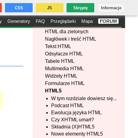
CSS
JS
Skrypty
Informacje
y
Generatory
FAQ
Przeglądarki
Mapa
FORUM
HTML dla zielonych
Nagłówek i treść HTML
Tekst HTML
Odsyłacze HTML
Tabele HTML
Multimedia HTML
Widżety HTML
Formularze HTML
HTML5
W tym rozdziale dowiesz się...
Podcast HTML
Ewolucja języka HTML
Czy XHTML umarł?
Składnia (X)HTML5
Nowe elementy HTML5