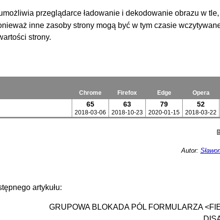
 umożliwia przeglądarce ładowanie i dekodowanie obrazu w tle,
onieważ inne zasoby strony mogą być w tym czasie wczytywan
rtości strony.
Chrome
Firefox
Edge
Opera
65
63
79
52
2018-03-06
2018-10-23
2020-01-15
2018-03-22
Autor:
Sławom
tępnego artykułu:
GRUPOWA BLOKADA PÓL FORMULARZA <FI
DIS