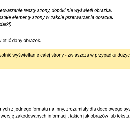
twarzanie reszty strony, dopóki nie wyświetli obrazka.
tałe elementy strony w trakcie przetwarzania obrazka.
darki)
ietlić dany obrazek.
lnić wyświetlanie całej strony - zwłaszcza w przypadku duży
nych z jednego formatu na inny, zrozumiały dla docelowego sy
ersję zakodowanych informacji, takich jak obrazów lub tekstu,