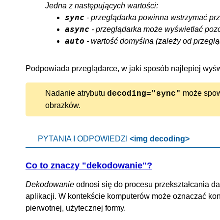
Jedna z następujących wartości:
sync
- przeglądarka powinna wstrzymać prze
async
- przeglądarka może wyświetlać pozos
auto
- wartość domyślna (zależy od przeglą
Podpowiada przeglądarce, w jaki sposób najlepiej wyśw
Nadanie atrybutu
może spowo
decoding="sync"
obrazków.
PYTANIA I ODPOWIEDZI
<img decoding>
Co to znaczy "dekodowanie"?
Dekodowanie
odnosi się do procesu przekształcania da
aplikacji. W kontekście komputerów może oznaczać konw
pierwotnej, użytecznej formy.