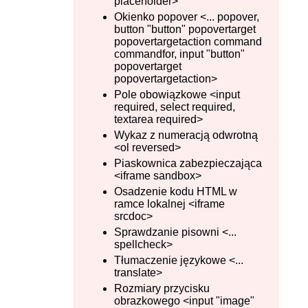
placeholder>
Okienko popover <... popover,
button "button" popovertarget
popovertargetaction command
commandfor, input "button"
popovertarget
popovertargetaction>
Pole obowiązkowe <input
required, select required,
textarea required>
Wykaz z numeracją odwrotną
<ol reversed>
Piaskownica zabezpieczająca
<iframe sandbox>
Osadzenie kodu HTML w
ramce lokalnej <iframe
srcdoc>
Sprawdzanie pisowni <...
spellcheck>
Tłumaczenie językowe <...
translate>
Rozmiary przycisku
obrazkowego <input "image"