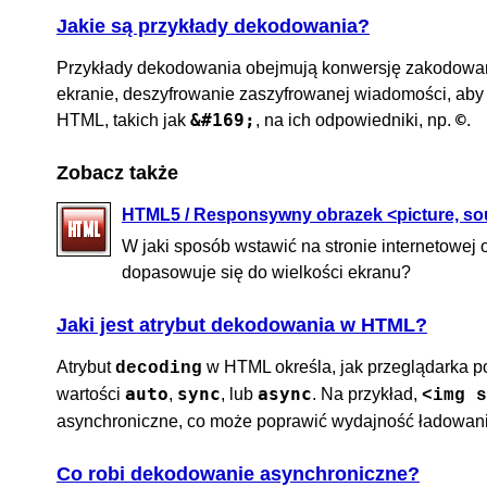
Jakie są przykłady dekodowania?
Przykłady dekodowania obejmują konwersję zakodowaneg
ekranie, deszyfrowanie zaszyfrowanej wiadomości, aby
&#169;
©
HTML, takich jak
, na ich odpowiedniki, np.
.
Zobacz także
HTML5 / Responsywny obrazek <picture, so
W jaki sposób wstawić na stronie internetowej ob
dopasowuje się do wielkości ekranu?
Jaki jest atrybut dekodowania w HTML?
Atrybut
w HTML określa, jak przeglądarka 
decoding
auto
sync
async
wartości
,
, lub
. Na przykład,
<img s
asynchroniczne, co może poprawić wydajność ładowani
Co robi dekodowanie asynchroniczne?