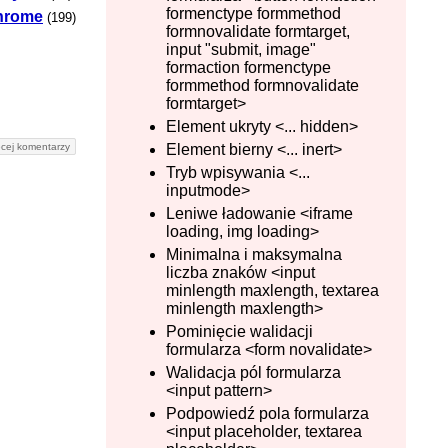
formenctype formmethod
hrome
(199)
formnovalidate formtarget,
input "submit, image"
formaction formenctype
formmethod formnovalidate
formtarget>
Element ukryty <... hidden>
Element bierny <... inert>
cej komentarzy
Tryb wpisywania <...
inputmode>
Leniwe ładowanie <iframe
loading, img loading>
Minimalna i maksymalna
liczba znaków <input
minlength maxlength, textarea
minlength maxlength>
Pominięcie walidacji
formularza <form novalidate>
Walidacja pól formularza
<input pattern>
Podpowiedź pola formularza
<input placeholder, textarea