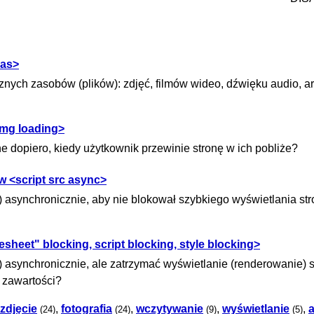
 as>
nych zasobów (plików): zdjęć, filmów wideo, dźwięku audio, a
img loading>
ne dopiero, kiedy użytkownik przewinie stronę w ich pobliże?
 <script src async>
) asynchronicznie, aby nie blokował szybkiego wyświetlania st
sheet" blocking, script blocking, style blocking>
 asynchronicznie, ale zatrzymać wyświetlanie (renderowanie) s
 zawartości?
zdjęcie
,
fotografia
,
wczytywanie
,
wyświetlanie
,
a
(24)
(24)
(9)
(5)