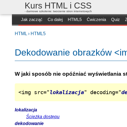
Kurs HTML i CSS
- darmowe szkolenie: tworzenie stron internetowych
Jak zacząć
Co dalej
HTML5
Ćwiczenia
Quiz
Z
HTML ›
HTML5
Dekodowanie obrazków <i
W jaki sposób nie opóźniać wyświetlania
<img src="
lokalizacja
" decoding="
d
lokalizacja
Ścieżka dostępu
dekodowanie