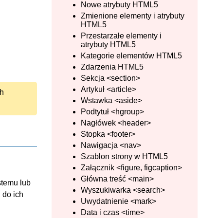
Nowe atrybuty HTML5
Zmienione elementy i atrybuty
HTML5
Przestarzałe elementy i
atrybuty HTML5
Kategorie elementów HTML5
Zdarzenia HTML5
Sekcja <section>
Artykuł <article>
ch
Wstawka <aside>
Podtytuł <hgroup>
Nagłówek <header>
Stopka <footer>
Nawigacja <nav>
Szablon strony w HTML5
Załącznik <figure, figcaption>
Główna treść <main>
stemu lub
Wyszukiwarka <search>
 do ich
Uwydatnienie <mark>
Data i czas <time>