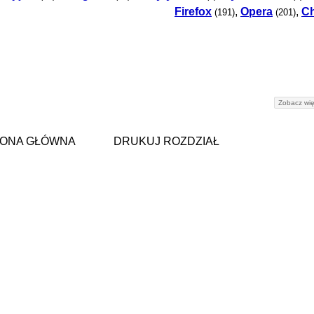
Firefox
,
Opera
,
C
(191)
(201)
Zobacz wię
ONA GŁÓWNA
DRUKUJ ROZDZIAŁ