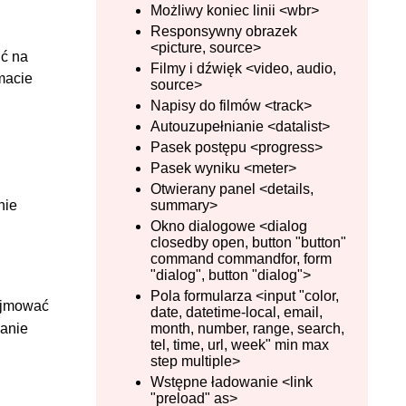
Możliwy koniec linii <wbr>
Responsywny obrazek
<picture, source>
ić na
Filmy i dźwięk <video, audio,
macie
source>
Napisy do filmów <track>
Autouzupełnianie <datalist>
Pasek postępu <progress>
Pasek wyniku <meter>
Otwierany panel <details,
nie
summary>
Okno dialogowe <dialog
closedby open, button "button"
command commandfor, form
"dialog", button "dialog">
Pola formularza <input "color,
yjmować
date, datetime-local, email,
anie
month, number, range, search,
tel, time, url, week" min max
step multiple>
Wstępne ładowanie <link
"preload" as>