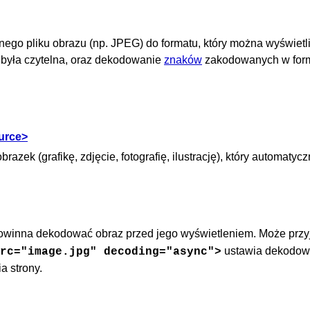
o pliku obrazu (np. JPEG) do formatu, który można wyświetl
 była czytelna, oraz dekodowanie
znaków
zakodowanych w for
urce>
razek (grafikę, zdjęcie, fotografię, ilustrację), który automatycz
powinna dekodować obraz przed jego wyświetleniem. Może prz
ustawia dekodow
rc="image.jpg" decoding="async">
a strony.