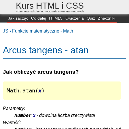
Kurs HTML i CSS
- darmowe szkolenie: tworzenie stron internetowych
Jak zacząć
Co dalej
HTML5
Ćwiczenia
Quiz
Znaczniki
Dla zielonych
CSS3
Selektory
Własności
Skrypty
Generatory
JS ›
Funkcje matematyczne - Math
FAQ
Przeglądarki
Mapa
FORUM
Arcus tangens - atan
Jak obliczyć arcus tangens?
Math.atan(
x
)
Parametry:
x
- dowolna liczba rzeczywista
Number
Wartość: