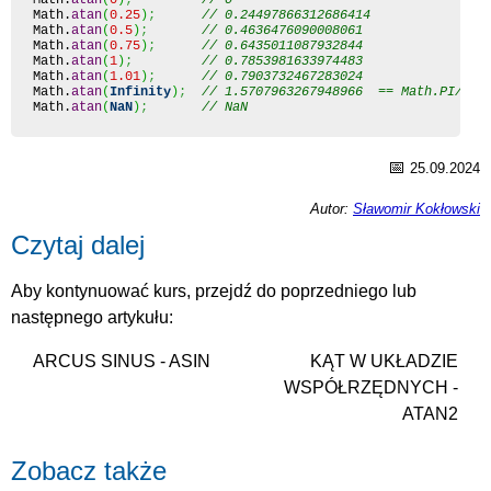
Math
.
atan
(
0
)
;
// 0
Math
.
atan
(
0.25
)
;
// 0.24497866312686414
Math
.
atan
(
0.5
)
;
// 0.4636476090008061
Math
.
atan
(
0.75
)
;
// 0.6435011087932844
Math
.
atan
(
1
)
;
// 0.7853981633974483
Math
.
atan
(
1.01
)
;
// 0.7903732467283024
Math
.
atan
(
Infinity
)
;
// 1.5707963267948966  == Math.PI/2
Math
.
atan
(
NaN
)
;
// NaN
📅
25.09.2024
Autor:
Sławomir Kokłowski
Czytaj dalej
Aby kontynuować kurs, przejdź do poprzedniego lub
następnego artykułu:
ARCUS SINUS - ASIN
KĄT W UKŁADZIE
WSPÓŁRZĘDNYCH -
ATAN2
Zobacz także