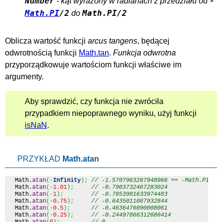
-
- kąt wyrażony w radianach z przedziału od
Number
Math.PI
/2
Math.PI/2
do
Oblicza wartość funkcji
arcus tangens
, będącej
odwrotnością funkcji
Math.tan
.
Funkcja odwrotna
przyporządkowuje wartościom funkcji właściwe im
argumenty.
Aby sprawdzić, czy funkcja nie zwróciła
przypadkiem niepoprawnego wyniku, użyj funkcji
isNaN
.
PRZYKŁAD
Math.atan
Math
.
atan
(
-
Infinity
)
;
// -1.5707963267948966 == -Math.PI/2
Math
.
atan
(
-
1.01
)
;
// -0.7903732467283024
Math
.
atan
(
-
1
)
;
// -0.7853981633974483
Math
.
atan
(
-
0.75
)
;
// -0.6435011087932844
Math
.
atan
(
-
0.5
)
;
// -0.4636476090008061
Math
.
atan
(
-
0.25
)
;
// -0.24497866312686414