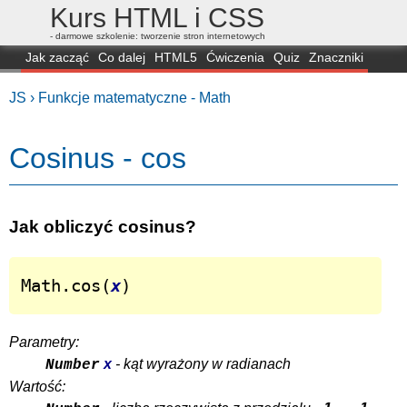
Kurs HTML i CSS
- darmowe szkolenie: tworzenie stron internetowych
Jak zacząć
Co dalej
HTML5
Ćwiczenia
Quiz
Znaczniki
Dla zielonych
CSS3
Selektory
Własności
Skrypty
Generatory
JS ›
Funkcje matematyczne - Math
FAQ
Przeglądarki
Mapa
FORUM
Cosinus - cos
Jak obliczyć cosinus?
Math.cos(
x
)
Parametry:
x
- kąt wyrażony w radianach
Number
Wartość: