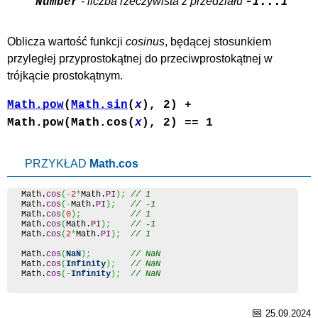
-1...1
- liczba rzeczywista z przedziału
Number
Oblicza wartość funkcji
cosinus
, będącej stosunkiem
przyległej przyprostokątnej do przeciwprostokątnej w
trójkącie prostokątnym.
Math.pow
(
Math.sin
(
x
), 2) +
Math.pow(Math.cos(
x
), 2) == 1
PRZYKŁAD
Math.cos
Math
.
cos
(
-
2
*
Math
.
PI
)
;
// 1
Math
.
cos
(
-
Math
.
PI
)
;
// -1
Math
.
cos
(
0
)
;
// 1
Math
.
cos
(
Math
.
PI
)
;
// -1
Math
.
cos
(
2
*
Math
.
PI
)
;
// 1
Math
.
cos
(
NaN
)
;
// NaN
Math
.
cos
(
Infinity
)
;
// NaN
Math
.
cos
(
-
Infinity
)
;
// NaN
📅
25.09.2024