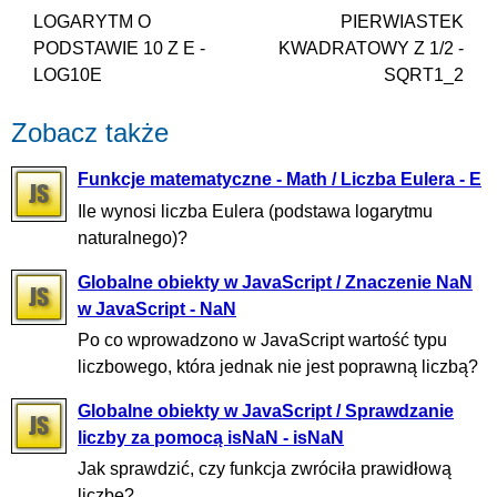
LOGARYTM O
PIERWIASTEK
PODSTAWIE 10 Z E -
KWADRATOWY Z 1/2 -
LOG10E
SQRT1_2
Zobacz także
Funkcje matematyczne - Math / Liczba Eulera - E
Ile wynosi liczba Eulera (podstawa logarytmu
naturalnego)?
Globalne obiekty w JavaScript / Znaczenie NaN
w JavaScript - NaN
Po co wprowadzono w JavaScript wartość typu
liczbowego, która jednak nie jest poprawną liczbą?
Globalne obiekty w JavaScript / Sprawdzanie
liczby za pomocą isNaN - isNaN
Jak sprawdzić, czy funkcja zwróciła prawidłową
liczbę?