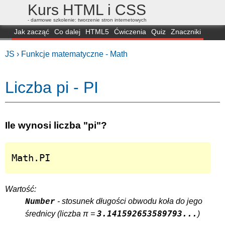
Kurs HTML i CSS
- darmowe szkolenie: tworzenie stron internetowych
Jak zacząć
Co dalej
HTML5
Ćwiczenia
Quiz
Znaczniki
Dla zielonych
CSS3
Selektory
Własności
Skrypty
Generatory
JS ›
Funkcje matematyczne - Math
FAQ
Przeglądarki
Mapa
FORUM
Liczba pi - PI
Ile wynosi liczba "pi"?
Math.PI
Wartość:
- stosunek długości obwodu koła do jego
Number
3.141592653589793...
średnicy (liczba π =
)