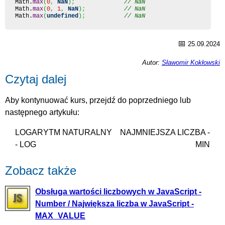
Math
.
max
(
0
,
NaN
)
;
// NaN
Math
.
max
(
0
,
1
,
NaN
)
;
// NaN
Math
.
max
(
undefined
)
;
// NaN
📅
25.09.2024
Autor:
Sławomir Kokłowski
Czytaj dalej
Aby kontynuować kurs, przejdź do poprzedniego lub
następnego artykułu:
LOGARYTM NATURALNY
NAJMNIEJSZA LICZBA -
- LOG
MIN
Zobacz także
Obsługa wartości liczbowych w JavaScript -
Number / Największa liczba w JavaScript -
MAX_VALUE