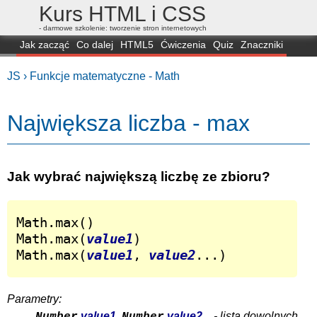
Kurs HTML i CSS
- darmowe szkolenie: tworzenie stron internetowych
Jak zacząć
Co dalej
HTML5
Ćwiczenia
Quiz
Znaczniki
Dla zielonych
CSS3
Selektory
Własności
Skrypty
Generatory
JS ›
Funkcje matematyczne - Math
FAQ
Przeglądarki
Mapa
FORUM
Największa liczba - max
Jak wybrać największą liczbę ze zbioru?
Math.max()

Math.max(
value1
)

Math.max(
value1
, 
value2
...)
Parametry:
value1
,
value2
... - lista dowolnych