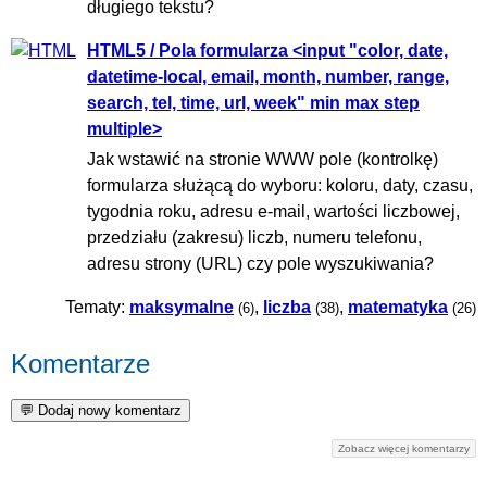
długiego tekstu?
HTML5 / Pola formularza <input "color, date,
datetime-local, email, month, number, range,
search, tel, time, url, week" min max step
multiple>
Jak wstawić na stronie WWW pole (kontrolkę)
formularza służącą do wyboru: koloru, daty, czasu,
tygodnia roku, adresu e-mail, wartości liczbowej,
przedziału (zakresu) liczb, numeru telefonu,
adresu strony (URL) czy pole wyszukiwania?
Tematy:
maksymalne
,
liczba
,
matematyka
(6)
(38)
(26)
Komentarze
Zobacz więcej komentarzy