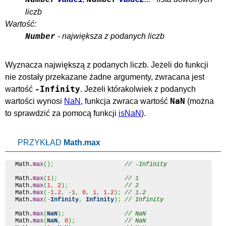
Number
Number
liczb
Wartość:
- największa z podanych liczb
Number
Wyznacza największą z podanych liczb. Jeżeli do funkcji
nie zostały przekazane żadne argumenty, zwracana jest
-Infinity
wartość
. Jeżeli którakolwiek z podanych
NaN
wartości wynosi
NaN
, funkcja zwraca wartość
(można
to sprawdzić za pomocą funkcji
isNaN
).
PRZYKŁAD
Math.max
Math
.
max
(
)
;
// -Infinity
Math
.
max
(
1
)
;
// 1
Math
.
max
(
1
,
2
)
;
// 2
Math
.
max
(
-
1.2
,
-
1
,
0
,
1
,
1.2
)
;
// 1.2
Math
.
max
(
-
Infinity
,
Infinity
)
;
// Infinity
Math
.
max
(
NaN
)
;
// NaN
Math
.
max
(
NaN
,
0
)
;
// NaN