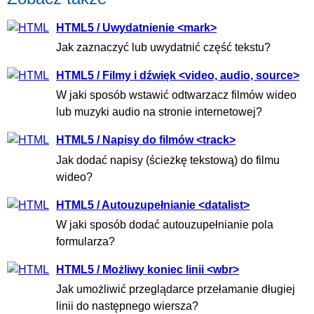
HTML5 / Uwydatnienie <mark>
Jak zaznaczyć lub uwydatnić część tekstu?
HTML5 / Filmy i dźwięk <video, audio, source>
W jaki sposób wstawić odtwarzacz filmów wideo
lub muzyki audio na stronie internetowej?
HTML5 / Napisy do filmów <track>
Jak dodać napisy (ścieżkę tekstową) do filmu
wideo?
HTML5 / Autouzupełnianie <datalist>
W jaki sposób dodać autouzupełnianie pola
formularza?
HTML5 / Możliwy koniec linii <wbr>
Jak umożliwić przeglądarce przełamanie długiej
linii do następnego wiersza?