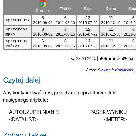
Firefox
Edge
Opera
Safa
Chrome
6
6
12
11
6
<progress>
2010-09-02
2011-08-16
2015-07-29
2010-12-16
2012-0
<progress
6
6
12
11
6
max>
2010-09-02
2011-08-16
2015-07-29
2010-12-16
2012-0
<progress
6
6
12
11
6
value>
2010-09-02
2011-08-16
2015-07-29
2010-12-16
2012-0
📅
|
★★★★☆
28.09.2024
4/5 (4)
Autor:
Sławomir Kokłowski
Czytaj dalej
Aby kontynuować kurs, przejdź do poprzedniego lub
następnego artykułu:
AUTOUZUPEŁNIANIE
PASEK WYNIKU
<DATALIST>
<METER>
Zobacz także