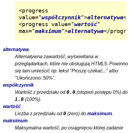
<progress 
value="
współczynnik
">
alternatywa
</p
<progress value="
wartość
" 
max="
maksimum
">
alternatywa
</progres
alternatywa
Alternatywna zawartość, wyświetlana w
przeglądarkach, które nie obsługują HTML5. Powinno
się tam umieścić np. tekst "Proszę czekać..." albo
"Ukończono: 50%".
współczynnik
0.0
Wartość z przedziału od
(stopień postępu 0%) do
1.0
(100%).
wartość
0
Liczba z przedziału od
(zero) do
maksimum
.
maksimum
Maksymalna wartość, po osiągnięciu której zadanie