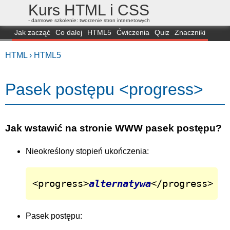
Kurs HTML i CSS
- darmowe szkolenie: tworzenie stron internetowych
Jak zacząć
Co dalej
HTML5
Ćwiczenia
Quiz
Znaczniki
Dla zielonych
CSS3
Selektory
Własności
Skrypty
Generatory
HTML ›
HTML5
FAQ
Przeglądarki
Mapa
FORUM
Pasek postępu <progress>
Jak wstawić na stronie WWW pasek postępu?
Nieokreślony stopień ukończenia:
<progress>
alternatywa
</progress>
Pasek postępu: