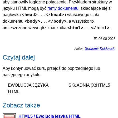
aby stanowiły logiczne połączenie. Przykładem struktury w
języku HTML mogą być
ramy dokumentu
, składające się z
nagłówka
i właściwego ciała
<head>...</head>
dokumentu
, a wszystko to
<body>...</body>
umieszczone wewnątrz znacznika
.
<html>...</html>
📅
06.08.2023
Autor:
Sławomir Kokłowski
Czytaj dalej
Aby kontynuować kurs, przejdź do poprzedniego lub
następnego artykułu:
EWOLUCJA JĘZYKA
SKŁADNIA (X)HTML5
HTML
Zobacz także
HTML5 / Ewolucja języka HTML