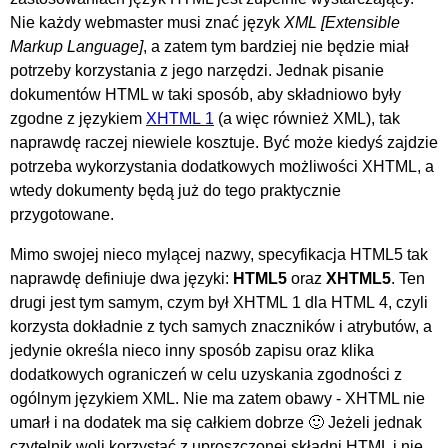
Nie każdy webmaster musi znać język
XML
, a zatem tym bardziej nie będzie miał
potrzeby korzystania z jego narzędzi. Jednak pisanie
dokumentów HTML w taki sposób, aby składniowo były
zgodne z językiem
XHTML 1
(a więc również XML), tak
naprawdę raczej niewiele kosztuje. Być może kiedyś zajdzie
potrzeba wykorzystania dodatkowych możliwości XHTML, a
wtedy dokumenty będą już do tego praktycznie
przygotowane.
Mimo swojej nieco mylącej nazwy, specyfikacja HTML5 tak
naprawdę definiuje dwa języki:
HTML5
oraz
XHTML5
. Ten
drugi jest tym samym, czym był XHTML 1 dla HTML 4, czyli
korzysta dokładnie z tych samych znaczników i atrybutów, a
jedynie określa nieco inny sposób zapisu oraz klika
dodatkowych ograniczeń w celu uzyskania zgodności z
ogólnym językiem XML. Nie ma zatem obawy - XHTML nie
umarł i na dodatek ma się całkiem dobrze 🙂 Jeżeli jednak
czytelnik woli korzystać z uproszczonej składni HTML i nie