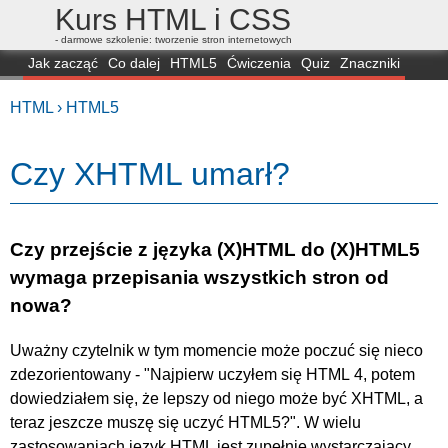
Kurs HTML i CSS
- darmowe szkolenie: tworzenie stron internetowych
Jak zacząć
Co dalej
HTML5
Ćwiczenia
Quiz
Znaczniki
Dla zielonych
CSS3
Selektory
Własności
Skrypty
Generatory
HTML ›
HTML5
FAQ
Przeglądarki
Mapa
FORUM
Czy XHTML umarł?
Czy przejście z języka (X)HTML do (X)HTML5
wymaga przepisania wszystkich stron od
nowa?
Uważny czytelnik w tym momencie może poczuć się nieco
zdezorientowany - "Najpierw uczyłem się HTML 4, potem
dowiedziałem się, że lepszy od niego może być XHTML, a
teraz jeszcze muszę się uczyć HTML5?". W wielu
zastosowaniach język HTML jest zupełnie wystarczający.