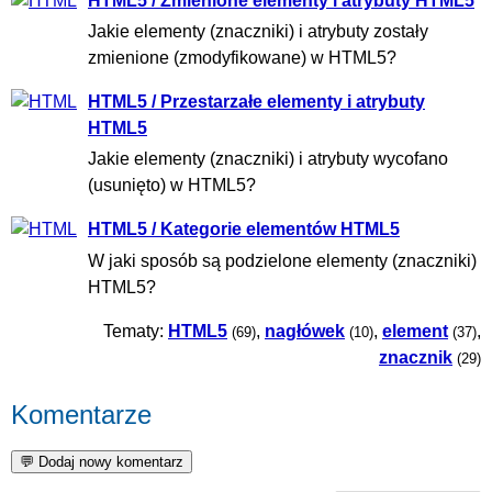
HTML5 / Zmienione elementy i atrybuty HTML5
Jakie elementy (znaczniki) i atrybuty zostały
zmienione (zmodyfikowane) w HTML5?
HTML5 / Przestarzałe elementy i atrybuty
HTML5
Jakie elementy (znaczniki) i atrybuty wycofano
(usunięto) w HTML5?
HTML5 / Kategorie elementów HTML5
W jaki sposób są podzielone elementy (znaczniki)
HTML5?
Tematy:
HTML5
,
nagłówek
,
element
,
(69)
(10)
(37)
znacznik
(29)
Komentarze