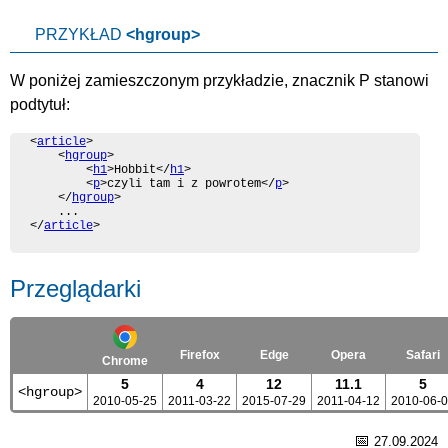
PRZYKŁAD
<hgroup>
W poniżej zamieszczonym przykładzie, znacznik P stanowi
podtytuł:
<
article
>

	<
hgroup
>

		<
h1
>Hobbit</
h1
>

		<
p
>czyli tam i z powrotem</
p
>

	</
hgroup
>

	...

</
article
>
Przeglądarki
Firefox
Edge
Opera
Safari
Chrome
5
4
12
11.1
5
<hgroup>
2010-05-25
2011-03-22
2015-07-29
2011-04-12
2010-06-
📅
27.09.2024