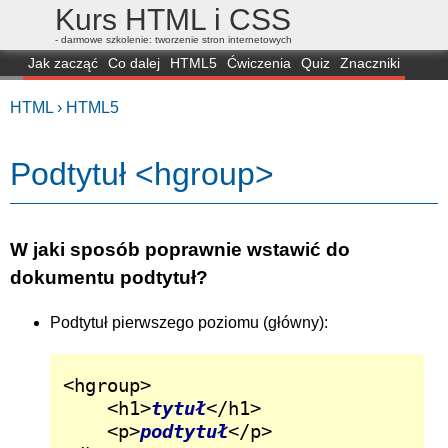
Kurs HTML i CSS
- darmowe szkolenie: tworzenie stron internetowych
Jak zacząć
Co dalej
HTML5
Ćwiczenia
Quiz
Znaczniki
Dla zielonych
CSS3
Selektory
Własności
Skrypty
Generatory
HTML ›
HTML5
FAQ
Przeglądarki
Mapa
FORUM
Podtytuł <hgroup>
W jaki sposób poprawnie wstawić do
dokumentu podtytuł?
Podtytuł pierwszego poziomu (główny):
<hgroup>

	<h1>
tytuł
</h1>

	<p>
podtytuł
</p>
