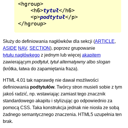
<hgroup>

	<h6>
tytuł
</h6>

	<p>
podtytuł
</p>

</hgroup>
Służy do definiowania nagłówków dla sekcji (
ARTICLE
,
ASIDE
NAV
,
SECTION
), poprzez grupowanie
tytułu nagłówkego
z jednym lub więcej
akapitem
zawierającym
podtytuł
,
tytuł alternatywny
albo
slogan
(krótka, łatwa do zapamiętania fraza).
HTML 4.01 tak naprawdę nie dawał możliwości
definiowania
podtytułów
. Twórcy stron musieli sobie z tym
jakoś radzić, np. wstawiając zamiast tego znacznik
standardowego akapitu i stylizując go odpowiednio za
pomocą CSS. Taka konstrukcja jednak nie niosła ze sobą
żadnego semantycznego znaczenia. HTML5 uzupełnia ten
brak.