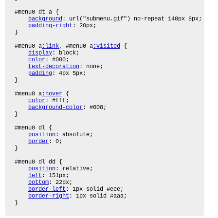
#menu0 dt a {

background
: url("submenu.gif") no-repeat 140px 8px;

padding-right
: 20px;

}

#menu0 a
:link
, #menu0 a
:visited
 {

display
: block;

color
: #000;

text-decoration
: none;

padding
: 4px 5px;

}

#menu0 a
:hover
 {

color
: #fff;

background-color
: #008;

}

#menu0 dl {

position
: absolute;

border
: 0;

}

#menu0 dl dd {

position
: relative;

left
: 151px;

bottom
: 22px;

border-left
: 1px solid #eee;

border-right
: 1px solid #aaa;

}