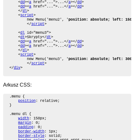
	<
dd
><
a
 href="...">...</
a
></
dd
>

	<
dd
><
a
 href="...">...</
a
></
dd
>

	</
dl
>

	<
script
>

		new Menu('menu2', '
position: absolute; left: 150px
'
		</
script
>

	<
dl
 id="menu3">

	<
dt
>Skrypty</
dt
>

	<
dd
><
a
 href="...">...</
a
></
dd
>

	<
dd
><
a
 href="...">...</
a
></
dd
>

	</
dl
>

	<
script
>

		new Menu('menu3', '
position: absolute; left: 300px
'
		</
script
>

</
div
>
Arkusz CSS:
.menu {

position
: relative;

}

.menu dl {

width
: 150px;

margin
: 0;

padding
: 0;

border-width
: 1px;

border-style
: solid;
