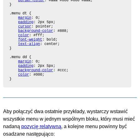
border-color
: #aaa #666 #666 #aaa;

}

.menu dt {

margin
: 0;

padding
: 2px 5px;

cursor
: pointer;

background-color
: #888;

color
: #fff;

font-weight
: bold;

text-align
: center;

}

.menu dd {

margin
: 0;

padding
: 2px 5px;

background-color
: #ccc;

color
: #000;

}
Aby połączyć dwa ostatnie przykłady, wystarczy wstawić
wszystkie menu w jednym wspólnym bloku, który musi mieć
nadaną
pozycję relatywną
, a kolejne menu powinny być
osadzane następująco: