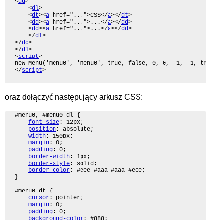
<
dd
>

	<
dl
>

	<
dt
><
a
 href="...">CSS</
a
></
dt
>

	<
dd
><
a
 href="...">...</
a
></
dd
>

	<
dd
><
a
 href="...">...</
a
></
dd
>

	</
dl
>

</
dd
>

</
dl
>

<
script
>

new Menu('menu0', 'menu0', true, false, 0, 0, -1, -1, true);
</
script
>
oraz dołączyć następujący arkusz CSS:
#menu0, #menu0 dl {

font-size
: 12px;

position
: absolute;

width
: 150px;

margin
: 0;

padding
: 0;

border-width
: 1px;

border-style
: solid;

border-color
: #eee #aaa #aaa #eee;

}

#menu0 dt {

cursor
: pointer;

margin
: 0;

padding
: 0;

background-color
: #888;
