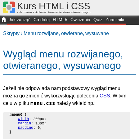
Kurs HTML i CSS
- darmowe szkolenie: tworzenie stron internetowych
Jak zacząć
Co dalej
HTML5
Ćwiczenia
Quiz
Znaczniki
Dla zielonych
CSS3
Selektory
Własności
Skrypty
Generatory
Skrypty ›
Menu rozwijane, otwierane, wysuwane
FAQ
Przeglądarki
Mapa
FORUM
Wygląd menu rozwijanego,
otwieranego, wysuwanego
Jeżeli nie odpowiada nam podstawowy wygląd menu,
można go zmienić wykorzystując polecenia
CSS
. W tym
menu.css
celu w pliku
należy wkleić np.:
#menu0
 {

width
: 200px;

margin
: 10px;

padding
: 0;

}
