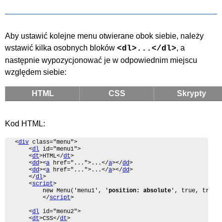
Aby ustawić kolejne menu otwierane obok siebie, należy
wstawić kilka osobnych bloków
, a
<dl>...</dl>
następnie wypozycjonować je w odpowiednim miejscu
względem siebie:
HTML
CSS
Skrypty
Kod HTML:
<
div
 class="menu">

	<
dl
 id="menu1">

	<
dt
>HTML</
dt
>

	<
dd
><
a
 href="...">...</
a
></
dd
>

	<
dd
><
a
 href="...">...</
a
></
dd
>

	</
dl
>

	<
script
>

		new Menu('menu1', '
position: absolute
', true, true, 
		</
script
>

	<
dl
 id="menu2">

	<
dt
>CSS</
dt
>
