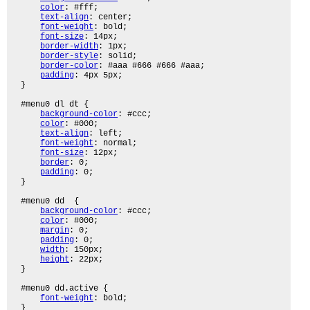
color
: #fff;

text-align
: center;

font-weight
: bold;

font-size
: 14px;

border-width
: 1px;

border-style
: solid;

border-color
: #aaa #666 #666 #aaa;

padding
: 4px 5px;

}

#menu0 dl dt {

background-color
: #ccc;

color
: #000;

text-align
: left;

font-weight
: normal;

font-size
: 12px;

border
: 0;

padding
: 0;

}

#menu0 dd  {

background-color
: #ccc;

color
: #000;

margin
: 0;

padding
: 0;

width
: 150px;

height
: 22px;

}

#menu0 dd.active {

font-weight
: bold;

}
