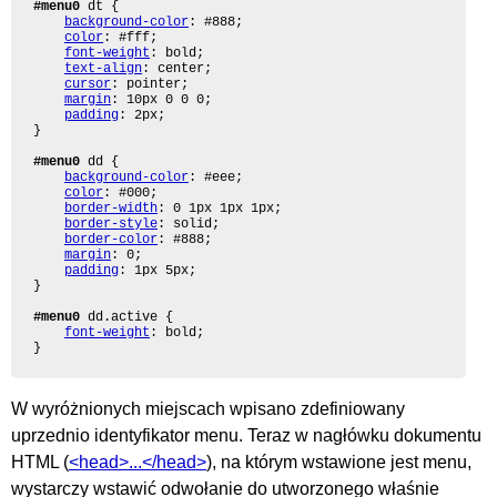
#menu0
 dt {

background-color
: #888;

color
: #fff;

font-weight
: bold;

text-align
: center;

cursor
: pointer;

margin
: 10px 0 0 0;

padding
: 2px;

}

#menu0
 dd {

background-color
: #eee;

color
: #000;

border-width
: 0 1px 1px 1px;

border-style
: solid;

border-color
: #888;

margin
: 0;

padding
: 1px 5px;

}

#menu0
 dd.active {

font-weight
: bold;

}
W wyróżnionych miejscach wpisano zdefiniowany
uprzednio identyfikator menu. Teraz w nagłówku dokumentu
HTML (
<head>...</head>
), na którym wstawione jest menu,
wystarczy wstawić odwołanie do utworzonego właśnie