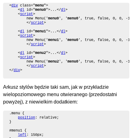
<
div
 class="
menu
">

	<
dl
 id="
menu0
">...</
dl
>

	<
script
>

		new Menu('
menu0
', '
menu0
', true, false, 0, 0, -1, -1
		</
script
>

	<
dl
 id="
menu1
">...</
dl
>

	<
script
>

		new Menu('
menu1
', '
menu0
', true, false, 0, 0, -1, -1
		</
script
>

	<
dl
 id="
menu2
">...</
dl
>

	<
script
>

		new Menu('
menu2
', '
menu0
', true, false, 0, 0, -1, -1
		</
script
>

</
div
>
Arkusz stylów będzie taki sam, jak w przykładzie
wielopoziomowego menu otwieranego (przedostatni
powyżej), z niewielkim dodatkiem:
.menu {

position
: relative;

}

#menu1 {

left
: 150px;
