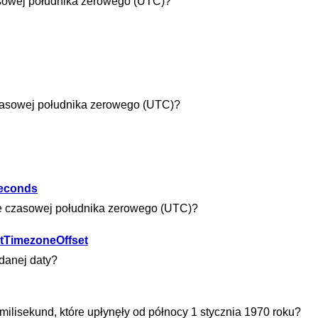
zasowej południka zerowego (UTC)?
czasowej południka zerowego (UTC)?
seconds
fie czasowej południka zerowego (UTC)?
etTimezoneOffset
odanej daty?
 milisekund, które upłynęły od północy 1 stycznia 1970 roku?