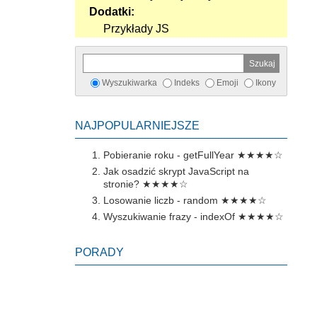
Dodatki:
Przykłady JS
Wyszukiwarka
Indeks
Emoji
Ikony
NAJPOPULARNIEJSZE
Pobieranie roku - getFullYear
★★★★☆
Jak osadzić skrypt JavaScript na
stronie?
★★★★☆
Losowanie liczb - random
★★★★☆
Wyszukiwanie frazy - indexOf
★★★★☆
PORADY