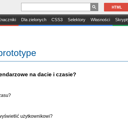
HTML
naczniki
Dla zielonych
CSS3
Selektory
Własności
Skrypt
prototype
endarzowe na dacie i czasie?
czasu?
 wyświetlić użytkownikowi?