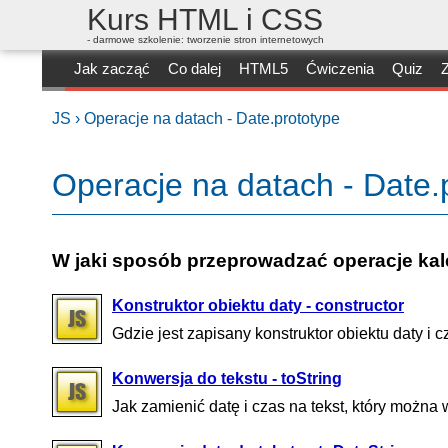
Kurs HTML i CSS
- darmowe szkolenie: tworzenie stron internetowych
Jak zacząć
Co dalej
HTML5
Ćwiczenia
Quiz
Z
JS ›
Operacje na datach - Date.prototype
Operacje na datach - Date.
W jaki sposób przeprowadzać operacje kal
Konstruktor obiektu daty - constructor
Gdzie jest zapisany konstruktor obiektu daty i 
Konwersja do tekstu - toString
Jak zamienić datę i czas na tekst, który można