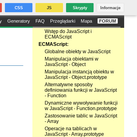
CSS
JS
Skrypty
Informacje
y
Generatory
FAQ
Przeglądarki
Mapa
FORUM
Wstęp do JavaScript i
ECMAScript
ECMAScript:
Globalne obiekty w JavaScript
Manipulacja obiektami w
JavaScript - Object
Manipulacja instancją obiektu w
JavaScript - Object.prototype
Alternatywne sposoby
definiowania funkcji w JavaScript
- Function
Dynamiczne wywoływanie funkcji
w JavaScript - Function.prototype
Zastosowanie tablic w JavaScript
- Array
Operacje na tablicach w
JavaScript - Array.prototype