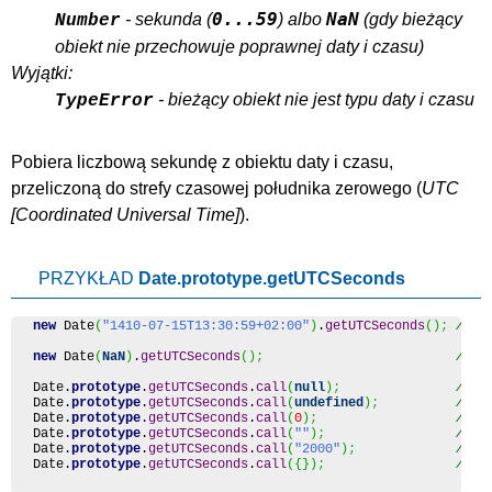
0...59
NaN
- sekunda (
) albo
(gdy bieżący
Number
obiekt nie przechowuje poprawnej daty i czasu)
Wyjątki:
- bieżący obiekt nie jest typu daty i czasu
TypeError
Pobiera liczbową sekundę z obiektu daty i czasu,
przeliczoną do strefy czasowej południka zerowego (
UTC
).
PRZYKŁAD
Date.prototype.getUTCSeconds
new
Date
(
"1410-07-15T13:30:59+02:00"
)
.
getUTCSeconds
(
)
;
// 5
new
Date
(
NaN
)
.
getUTCSeconds
(
)
;
// N
Date
.
prototype
.
getUTCSeconds
.
call
(
null
)
;
// T
Date
.
prototype
.
getUTCSeconds
.
call
(
undefined
)
;
// T
Date
.
prototype
.
getUTCSeconds
.
call
(
0
)
;
// T
Date
.
prototype
.
getUTCSeconds
.
call
(
""
)
;
// T
Date
.
prototype
.
getUTCSeconds
.
call
(
"2000"
)
;
// T
Date
.
prototype
.
getUTCSeconds
.
call
(
{
}
)
;
// T