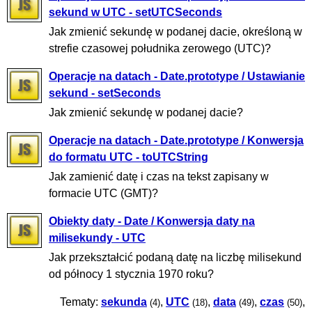
sekund w UTC - setUTCSeconds
Jak zmienić sekundę w podanej dacie, określoną w
strefie czasowej południka zerowego (UTC)?
Operacje na datach - Date.prototype / Ustawianie
sekund - setSeconds
Jak zmienić sekundę w podanej dacie?
Operacje na datach - Date.prototype / Konwersja
do formatu UTC - toUTCString
Jak zamienić datę i czas na tekst zapisany w
formacie UTC (GMT)?
Obiekty daty - Date / Konwersja daty na
milisekundy - UTC
Jak przekształcić podaną datę na liczbę milisekund
od północy 1 stycznia 1970 roku?
Tematy:
sekunda
,
UTC
,
data
,
czas
,
(4)
(18)
(49)
(50)