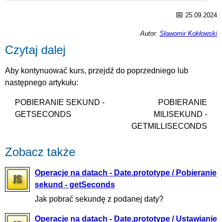
📅
25.09.2024
Autor:
Sławomir Kokłowski
Czytaj dalej
Aby kontynuować kurs, przejdź do poprzedniego lub
następnego artykułu:
POBIERANIE SEKUND -
POBIERANIE
GETSECONDS
MILISEKUND -
GETMILLISECONDS
Zobacz także
Operacje na datach - Date.prototype / Pobieranie
sekund - getSeconds
Jak pobrać sekundę z podanej daty?
Operacje na datach - Date.prototype / Ustawianie