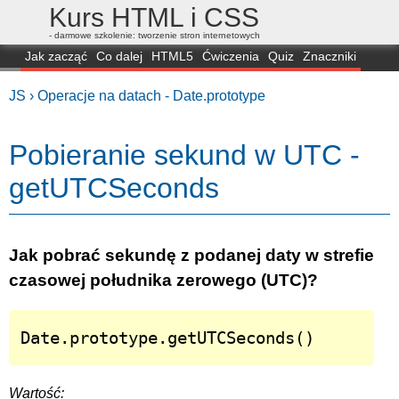
Kurs HTML i CSS
- darmowe szkolenie: tworzenie stron internetowych
Jak zacząć
Co dalej
HTML5
Ćwiczenia
Quiz
Znaczniki
Dla zielonych
CSS3
Selektory
Własności
Skrypty
Generatory
JS ›
Operacje na datach - Date.prototype
FAQ
Przeglądarki
Mapa
FORUM
Pobieranie sekund w UTC -
getUTCSeconds
Jak pobrać sekundę z podanej daty w strefie
czasowej południka zerowego (UTC)?
Date.prototype.getUTCSeconds()
Wartość: