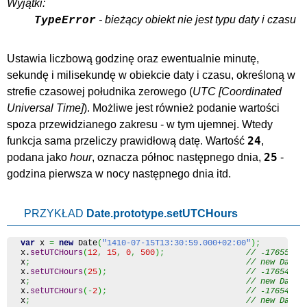
Wyjątki:
- bieżący obiekt nie jest typu daty i czasu
TypeError
Ustawia liczbową godzinę oraz ewentualnie minutę,
sekundę i milisekundę w obiekcie daty i czasu, określoną w
strefie czasowej południka zerowego (
UTC
). Możliwe jest również podanie wartości
spoza przewidzianego zakresu - w tym ujemnej. Wtedy
24
funkcja sama przeliczy prawidłową datę. Wartość
,
25
podana jako
hour
, oznacza północ następnego dnia,
-
godzina pierwsza w nocy następnego dnia itd.
PRZYKŁAD
Date.prototype.setUTCHours
var
 x 
=
new
Date
(
"1410-07-15T13:30:59.000+02:00"
)
;
x.
setUTCHours
(
12
,
15
,
0
,
500
)
;
// -17655018
x
;
// new Date(
x.
setUTCHours
(
25
)
;
// -17654971
x
;
// new Date(
x.
setUTCHours
(
-
2
)
;
// -17654982
x
;
// new Date(