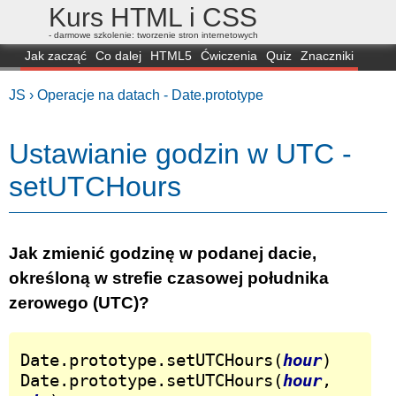
Kurs HTML i CSS
- darmowe szkolenie: tworzenie stron internetowych
Jak zacząć
Co dalej
HTML5
Ćwiczenia
Quiz
Znaczniki
Dla zielonych
CSS3
Selektory
Własności
Skrypty
Generatory
JS ›
Operacje na datach - Date.prototype
FAQ
Przeglądarki
Mapa
FORUM
Ustawianie godzin w UTC -
setUTCHours
Jak zmienić godzinę w podanej dacie,
określoną w strefie czasowej południka
zerowego (UTC)?
Date.prototype.setUTCHours(
hour
)

Date.prototype.setUTCHours(
hour
, 