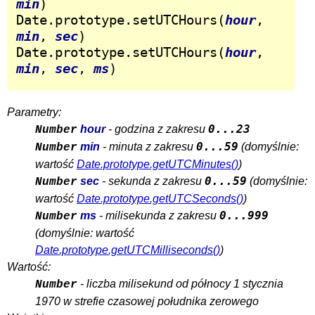
min
)

Date.prototype.setUTCHours(
hour
, 
min
, 
sec
)

Date.prototype.setUTCHours(
hour
, 
min
, 
sec
, 
ms
)
Parametry:
0...23
hour
- godzina z zakresu
Number
0...59
min
- minuta z zakresu
(domyślnie:
Number
wartość
Date.prototype.getUTCMinutes()
)
0...59
sec
- sekunda z zakresu
(domyślnie:
Number
wartość
Date.prototype.getUTCSeconds()
)
0...999
ms
- milisekunda z zakresu
Number
(domyślnie: wartość
Date.prototype.getUTCMilliseconds()
)
Wartość:
- liczba milisekund od północy 1 stycznia
Number
1970 w strefie czasowej południka zerowego