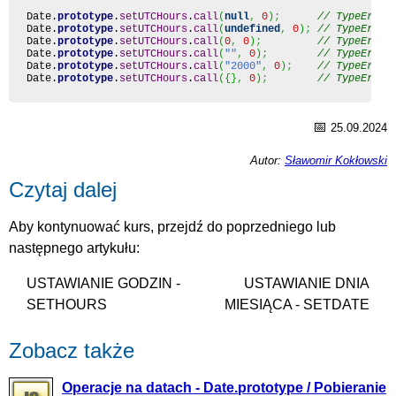
Date
.
prototype
.
setUTCHours
.
call
(
null
,
0
)
;
// TypeError
Date
.
prototype
.
setUTCHours
.
call
(
undefined
,
0
)
;
// TypeError
Date
.
prototype
.
setUTCHours
.
call
(
0
,
0
)
;
// TypeError
Date
.
prototype
.
setUTCHours
.
call
(
""
,
0
)
;
// TypeError
Date
.
prototype
.
setUTCHours
.
call
(
"2000"
,
0
)
;
// TypeError
Date
.
prototype
.
setUTCHours
.
call
(
{
}
,
0
)
;
// TypeError
📅
25.09.2024
Autor:
Sławomir Kokłowski
Czytaj dalej
Aby kontynuować kurs, przejdź do poprzedniego lub
następnego artykułu:
USTAWIANIE GODZIN -
USTAWIANIE DNIA
SETHOURS
MIESIĄCA - SETDATE
Zobacz także
Operacje na datach - Date.prototype / Pobieranie