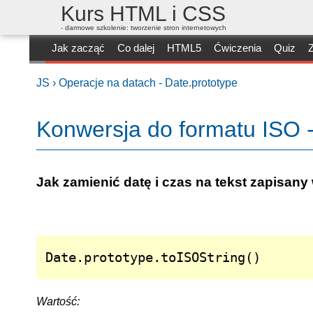
Kurs HTML i CSS
- darmowe szkolenie: tworzenie stron internetowych
Jak zacząć
Co dalej
HTML5
Ćwiczenia
Quiz
Z
JS ›
Operacje na datach - Date.prototype
Konwersja do formatu ISO -
Jak zamienić datę i czas na tekst zapisan
Date.prototype.toISOString()
Wartość: