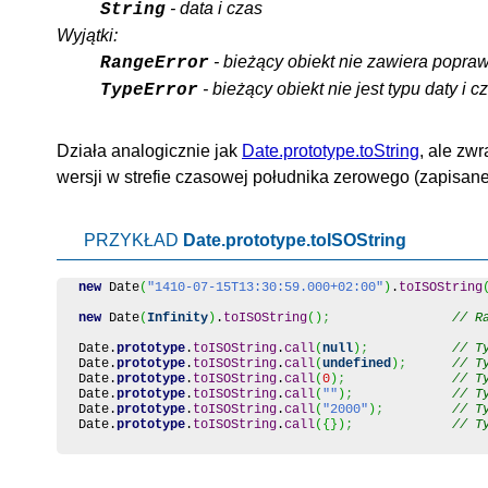
- data i czas
String
Wyjątki:
- bieżący obiekt nie zawiera popra
RangeError
- bieżący obiekt nie jest typu daty i c
TypeError
Działa analogicznie jak
Date.prototype.toString
, ale zw
wersji w strefie czasowej południka zerowego (zapisane
PRZYKŁAD
Date.prototype.toISOString
new
Date
(
"1410-07-15T13:30:59.000+02:00"
)
.
toISOString
new
Date
(
Infinity
)
.
toISOString
(
)
;
// R
Date
.
prototype
.
toISOString
.
call
(
null
)
;
// T
Date
.
prototype
.
toISOString
.
call
(
undefined
)
;
// T
Date
.
prototype
.
toISOString
.
call
(
0
)
;
// T
Date
.
prototype
.
toISOString
.
call
(
""
)
;
// T
Date
.
prototype
.
toISOString
.
call
(
"2000"
)
;
// T
Date
.
prototype
.
toISOString
.
call
(
{
}
)
;
// T