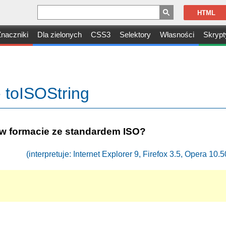
HTML
naczniki
Dla zielonych
CSS3
Selektory
Własności
Skrypt
 toISOString
y w formacie ze standardem ISO?
(interpretuje: Internet Explorer 9, Firefox 3.5, Opera 10