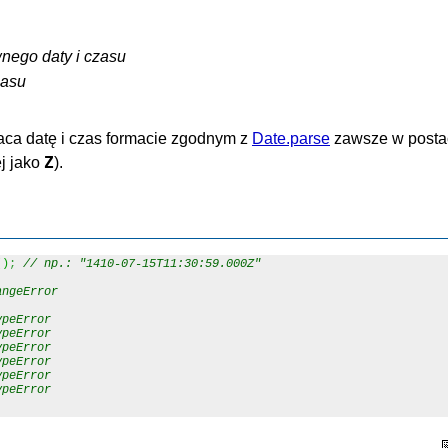
wnego daty i czasu
zasu
raca datę i czas formacie zgodnym z
Date.parse
zawsze w postac
Z
j jako
).
(
)
;
// np.: "1410-07-15T11:30:59.000Z"
angeError
ypeError
ypeError
ypeError
ypeError
ypeError
ypeError