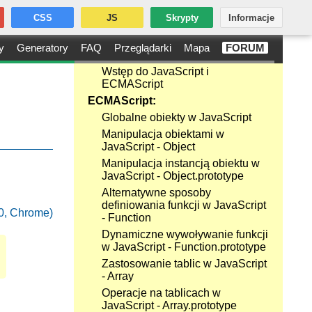
CSS
JS
Skrypty
Informacje
y
Generatory
FAQ
Przeglądarki
Mapa
FORUM
Wstęp do JavaScript i
ECMAScript
ECMAScript:
Globalne obiekty w JavaScript
Manipulacja obiektami w
JavaScript - Object
Manipulacja instancją obiektu w
JavaScript - Object.prototype
Alternatywne sposoby
definiowania funkcji w JavaScript
.50, Chrome)
- Function
Dynamiczne wywoływanie funkcji
w JavaScript - Function.prototype
Zastosowanie tablic w JavaScript
- Array
Operacje na tablicach w
JavaScript - Array.prototype