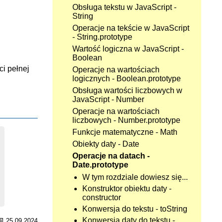
Obsługa tekstu w JavaScript -
String
Operacje na tekście w JavaScript
- String.prototype
Wartość logiczna w JavaScript -
Boolean
i pełnej
Operacje na wartościach
logicznych - Boolean.prototype
Obsługa wartości liczbowych w
JavaScript - Number
Operacje na wartościach
liczbowych - Number.prototype
Funkcje matematyczne - Math
Obiekty daty - Date
Operacje na datach -
Date.prototype
W tym rozdziale dowiesz się...
Konstruktor obiektu daty -
constructor
Konwersja do tekstu - toString
📅
Konwersja daty do tekstu -
25.09.2024