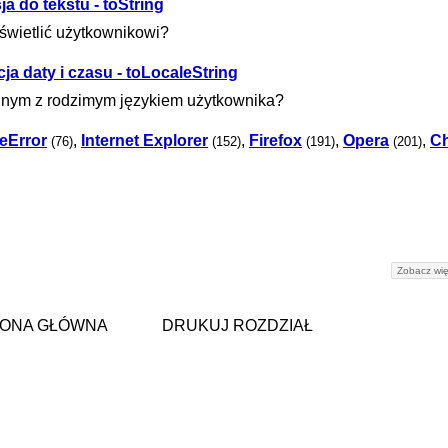
a do tekstu - toString
yświetlić użytkownikowi?
ja daty i czasu - toLocaleString
godnym z rodzimym językiem użytkownika?
eError
,
Internet Explorer
,
Firefox
,
Opera
,
C
(76)
(152)
(191)
(201)
Zobacz wię
ONA GŁÓWNA
DRUKUJ ROZDZIAŁ