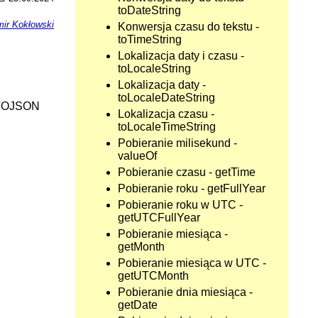
toDateString
ir Kokłowski
Konwersja czasu do tekstu -
toTimeString
Lokalizacja daty i czasu -
toLocaleString
Lokalizacja daty -
toLocaleDateString
TOJSON
Lokalizacja czasu -
toLocaleTimeString
Pobieranie milisekund -
valueOf
Pobieranie czasu - getTime
Pobieranie roku - getFullYear
Pobieranie roku w UTC -
getUTCFullYear
Pobieranie miesiąca -
getMonth
Pobieranie miesiąca w UTC -
getUTCMonth
Pobieranie dnia miesiąca -
getDate