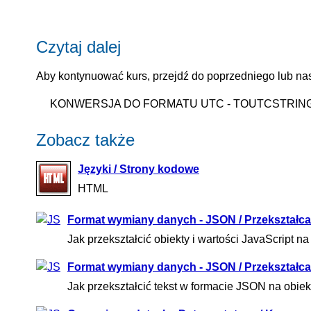
Czytaj dalej
Aby kontynuować kurs, przejdź do poprzedniego lub nas
KONWERSJA DO FORMATU UTC - TOUTCSTRIN
Zobacz także
Języki / Strony kodowe
HTML
Format wymiany danych - JSON / Przekształcan
Jak przekształcić obiekty i wartości JavaScript n
Format wymiany danych - JSON / Przekształcan
Jak przekształcić tekst w formacie JSON na obiekt