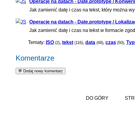
Operacje na datach - Date.prototype / Konwersj
Jak zamienić datę i czas na tekst, który można w
Operacje na datach - Date.prototype / Lokalizac
Jak zamienić datę i czas na tekst w formacie z
Tematy:
ISO
,
tekst
,
data
,
czas
,
Typ
(2)
(116)
(49)
(50)
Komentarze
DO GÓRY
STR