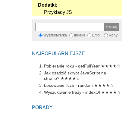
Dodatki:
Przykłady JS
Wyszukiwarka
Indeks
Emoji
Ikony
NAJPOPULARNIEJSZE
Pobieranie roku - getFullYear
★★★★☆
Jak osadzić skrypt JavaScript na
stronie?
★★★★☆
Losowanie liczb - random
★★★★☆
Wyszukiwanie frazy - indexOf
★★★★☆
PORADY