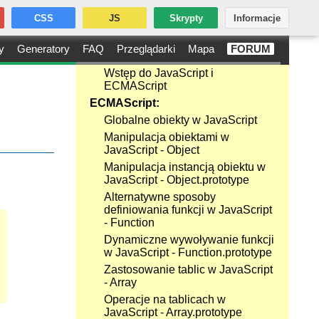
CSS
JS
Skrypty
Informacje
y
Generatory
FAQ
Przeglądarki
Mapa
FORUM
Wstęp do JavaScript i
ECMAScript
ECMAScript:
Globalne obiekty w JavaScript
Manipulacja obiektami w
JavaScript - Object
Manipulacja instancją obiektu w
JavaScript - Object.prototype
Alternatywne sposoby
definiowania funkcji w JavaScript
- Function
Dynamiczne wywoływanie funkcji
w JavaScript - Function.prototype
Zastosowanie tablic w JavaScript
- Array
Operacje na tablicach w
JavaScript - Array.prototype