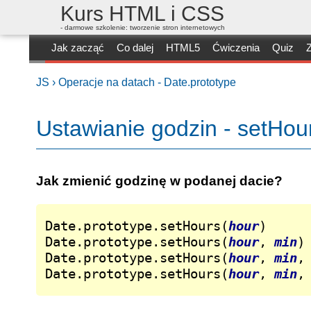
Kurs HTML i CSS
- darmowe szkolenie: tworzenie stron internetowych
Jak zacząć
Co dalej
HTML5
Ćwiczenia
Quiz
Z
JS ›
Operacje na datach - Date.prototype
Ustawianie godzin - setHou
Jak zmienić godzinę w podanej dacie?
Date.prototype.setHours(
hour
)

Date.prototype.setHours(
hour
, 
min
)

Date.prototype.setHours(
hour
, 
min
,
Date.prototype.setHours(
hour
, 
min
,