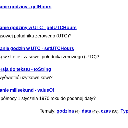
ranie godziny - getHours
eranie godziny w UTC - getUTCHours
czasowej południka zerowego (UTC)?
wianie godzin w UTC - setUTCHours
ną w strefie czasowej południka zerowego (UTC)?
sja do tekstu - toString
 wyświetlić użytkownikowi?
anie milisekund - valueOf
d północy 1 stycznia 1970 roku do podanej daty?
Tematy:
godzina
,
data
,
czas
,
Typ
(4)
(49)
(50)