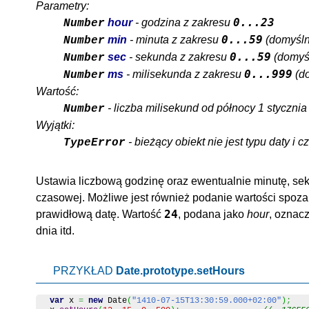
Parametry:
0...23
hour
- godzina z zakresu
Number
0...59
min
- minuta z zakresu
(domyśln
Number
0...59
sec
- sekunda z zakresu
(domyśl
Number
0...999
ms
- milisekunda z zakresu
(do
Number
Wartość:
- liczba milisekund od północy 1 styczni
Number
Wyjątki:
- bieżący obiekt nie jest typu daty i c
TypeError
Ustawia liczbową godzinę oraz ewentualnie minutę, sekun
czasowej. Możliwe jest również podanie wartości spoza
24
prawidłową datę. Wartość
, podana jako
hour
, oznac
dnia itd.
PRZYKŁAD
Date.prototype.setHours
var
 x 
=
new
Date
(
"1410-07-15T13:30:59.000+02:00"
)
;