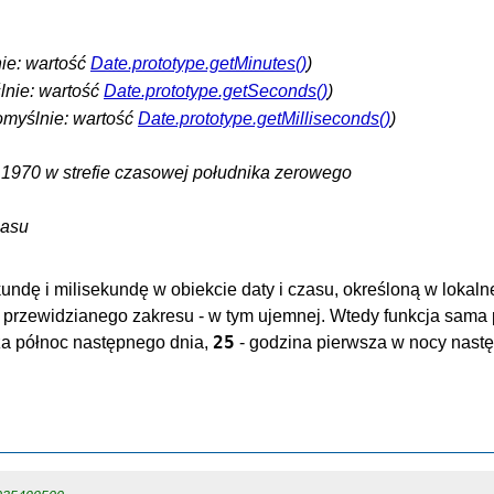
ie: wartość
Date.prototype.getMinutes()
)
nie: wartość
Date.prototype.getSeconds()
)
myślnie: wartość
Date.prototype.getMilliseconds()
)
a 1970 w strefie czasowej południka zerowego
zasu
dę i milisekundę w obiekcie daty i czasu, określoną w lokalnej
 przewidzianego zakresu - w tym ujemnej. Wtedy funkcja sama 
25
za północ następnego dnia,
- godzina pierwsza w nocy nast