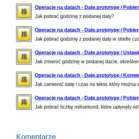
Operacje na datach - Date.prototype / Pobie
Jak pobrać godzinę z podanej daty?
Operacje na datach - Date.prototype / Pobi
Jak pobrać godzinę z podanej daty w strefie 
Operacje na datach - Date.prototype / Usta
Jak zmienić godzinę w podanej dacie, określo
Operacje na datach - Date.prototype / Konwer
Jak zamienić datę i czas na tekst, który można
Operacje na datach - Date.prototype / Pobier
Jak pobrać liczbę milisekund, które upłynęły o
Komentarze