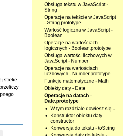
Obsługa tekstu w JavaScript -
String
Operacje na tekście w JavaScript
- String.prototype
Wartość logiczna w JavaScript -
Boolean
Operacje na wartościach
logicznych - Boolean.prototype
Obsługa wartości liczbowych w
JavaScript - Number
Operacje na wartościach
liczbowych - Number.prototype
 strefie
Funkcje matematyczne - Math
przeliczy
Obiekty daty - Date
ępnego
Operacje na datach -
Date.prototype
W tym rozdziale dowiesz się...
Konstruktor obiektu daty -
constructor
Konwersja do tekstu - toString
Konwersja daty do tekstu -