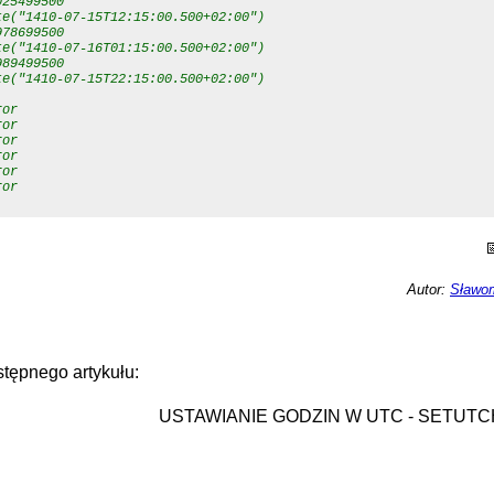
025499500
te("1410-07-15T12:15:00.500+02:00")
978699500
te("1410-07-16T01:15:00.500+02:00")
989499500
te("1410-07-15T22:15:00.500+02:00")
ror
ror
ror
ror
ror
ror
Autor:
Sławom
tępnego artykułu:
USTAWIANIE GODZIN W UTC - SETUT