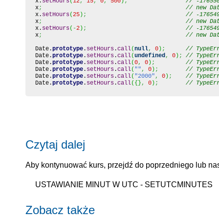
x.
setHours
(
12
,
15
,
0
,
500
)
;
// -17655
x
;
// new Da
x.
setHours
(
25
)
;
// -17654
x
;
// new Da
x.
setHours
(
-
2
)
;
// -17654
x
;
// new Da
Date
.
prototype
.
setHours
.
call
(
null
,
0
)
;
// TypeEr
Date
.
prototype
.
setHours
.
call
(
undefined
,
0
)
;
// TypeEr
Date
.
prototype
.
setHours
.
call
(
0
,
0
)
;
// TypeEr
Date
.
prototype
.
setHours
.
call
(
""
,
0
)
;
// TypeEr
Date
.
prototype
.
setHours
.
call
(
"2000"
,
0
)
;
// TypeEr
Date
.
prototype
.
setHours
.
call
(
{
}
,
0
)
;
// TypeEr
Czytaj dalej
Aby kontynuować kurs, przejdź do poprzedniego lub nas
USTAWIANIE MINUT W UTC - SETUTCMINUTES
Zobacz także