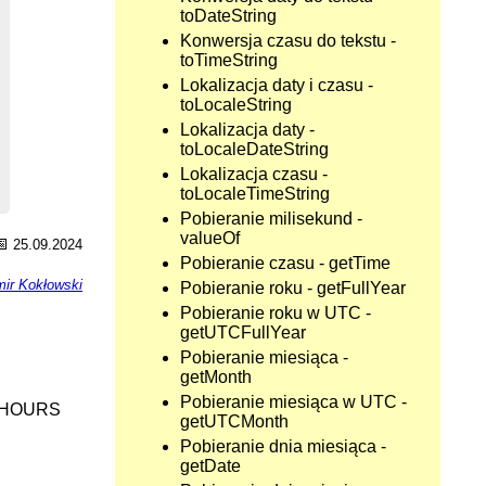
toDateString
Konwersja czasu do tekstu -
toTimeString
Lokalizacja daty i czasu -
toLocaleString
Lokalizacja daty -
toLocaleDateString
Lokalizacja czasu -
toLocaleTimeString
Pobieranie milisekund -
valueOf
📅
25.09.2024
Pobieranie czasu - getTime
ir Kokłowski
Pobieranie roku - getFullYear
Pobieranie roku w UTC -
getUTCFullYear
Pobieranie miesiąca -
getMonth
Pobieranie miesiąca w UTC -
CHOURS
getUTCMonth
Pobieranie dnia miesiąca -
getDate