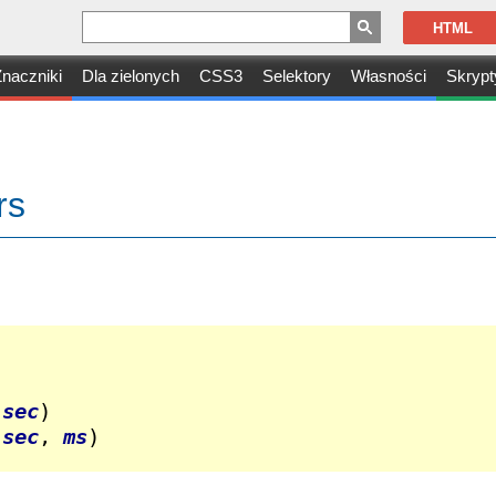
HTML
naczniki
Dla zielonych
CSS3
Selektory
Własności
Skrypt
rs
 
sec
)

 
sec
, 
ms
)