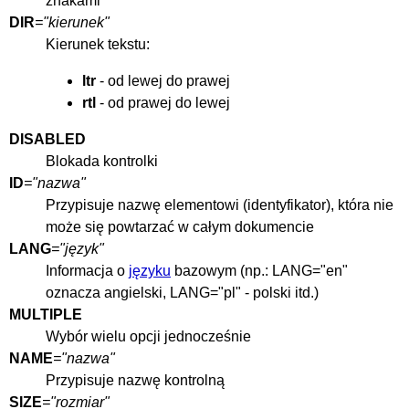
znakami
DIR
="kierunek"
Kierunek tekstu:
ltr
- od lewej do prawej
rtl
- od prawej do lewej
DISABLED
Blokada kontrolki
ID
="nazwa"
Przypisuje nazwę elementowi (identyfikator), która nie
może się powtarzać w całym dokumencie
LANG
="język"
Informacja o
języku
bazowym (np.: LANG="en"
oznacza angielski, LANG="pl" - polski itd.)
MULTIPLE
Wybór wielu opcji jednocześnie
NAME
="nazwa"
Przypisuje nazwę kontrolną
SIZE
="rozmiar"