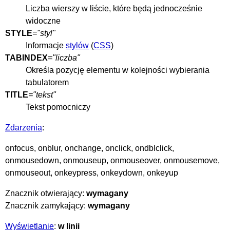
Liczba wierszy w liście, które będą jednocześnie
widoczne
STYLE
="styl"
Informacje
stylów
(
CSS
)
TABINDEX
="liczba"
Określa pozycję elementu w kolejności wybierania
tabulatorem
TITLE
="tekst"
Tekst pomocniczy
Zdarzenia
:
onfocus, onblur, onchange, onclick, ondblclick,
onmousedown, onmouseup, onmouseover, onmousemove,
onmouseout, onkeypress, onkeydown, onkeyup
Znacznik otwierający:
wymagany
Znacznik zamykający:
wymagany
Wyświetlanie
:
w linii