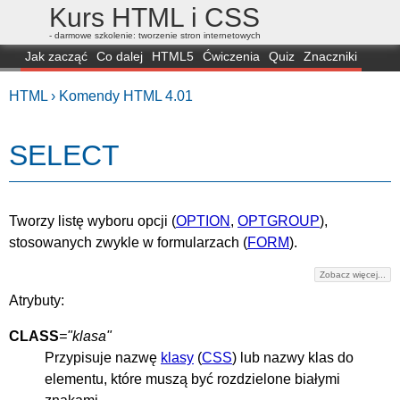
Kurs HTML i CSS
- darmowe szkolenie: tworzenie stron internetowych
Jak zacząć
Co dalej
HTML5
Ćwiczenia
Quiz
Znaczniki
Dla zielonych
CSS3
Selektory
Własności
Skrypty
Generatory
HTML ›
Komendy HTML 4.01
FAQ
Przeglądarki
Mapa
FORUM
SELECT
Tworzy listę wyboru opcji (
OPTION
,
OPTGROUP
),
stosowanych zwykle w formularzach (
FORM
).
Zobacz więcej...
Atrybuty:
CLASS
="klasa"
Przypisuje nazwę
klasy
(
CSS
) lub nazwy klas do
elementu, które muszą być rozdzielone białymi