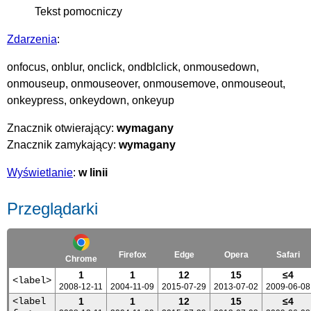
Tekst pomocniczy
Zdarzenia
:
onfocus, onblur, onclick, ondblclick, onmousedown,
onmouseup, onmouseover, onmousemove, onmouseout,
onkeypress, onkeydown, onkeyup
Znacznik otwierający:
wymagany
Znacznik zamykający:
wymagany
Wyświetlanie
:
w linii
Przeglądarki
Firefox
Edge
Opera
Safari
Chrome
1
1
12
15
≤4
<label>
2008-12-11
2004-11-09
2015-07-29
2013-07-02
2009-06-08
<label
1
1
12
15
≤4