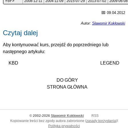
for>
2008-12-11
2004-11-09
2015-07-29
2013-07-02
2009-06-08
📅
09.04.2012
Autor:
Sławomir Kokłowski
Czytaj dalej
Aby kontynuować kurs, przejdź do poprzedniego lub
następnego artykułu:
KBD
LEGEND
DO GÓRY
STRONA GŁÓWNA
© 2002-2026
Sławomir Kokłowski
RSS
Kopiowanie treści bez zgody autora zabronione (
zasady korzystania
)!
Polityka prywatności