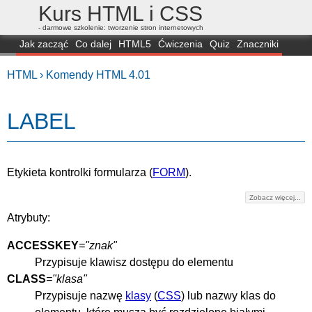
Kurs HTML i CSS
- darmowe szkolenie: tworzenie stron internetowych
Jak zacząć
Co dalej
HTML5
Ćwiczenia
Quiz
Znaczniki
Dla zielonych
CSS3
Selektory
Własności
Skrypty
Generatory
HTML ›
Komendy HTML 4.01
FAQ
Przeglądarki
Mapa
FORUM
LABEL
Etykieta kontrolki formularza (
FORM
).
Zobacz więcej...
Atrybuty:
ACCESSKEY
="znak"
Przypisuje klawisz dostępu do elementu
CLASS
="klasa"
Przypisuje nazwę
klasy
(
CSS
) lub nazwy klas do