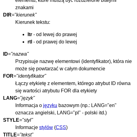
elementu, które muszą być rozdzielone białymi
znakami
DIR
="kierunek"
Kierunek tekstu:
ltr
- od lewej do prawej
rtl
- od prawej do lewej
ID
="nazwa"
Przypisuje nazwę elementowi (identyfikator), która nie
może się powtarzać w całym dokumencie
FOR
="identyfikator"
Łączy etykietę z elementem, którego atrybut ID równa
się wartości atrybutu FOR dla etykiety
LANG
="język"
Informacja o
języku
bazowym (np.: LANG="en"
oznacza angielski, LANG="pl" - polski itd.)
STYLE
="styl"
Informacje
stylów
(
CSS
)
TITLE
="tekst"