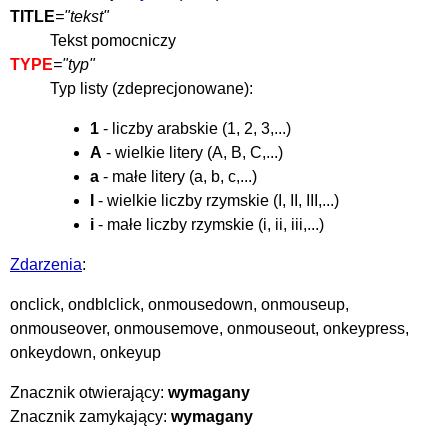
TITLE
="tekst"
Tekst pomocniczy
TYPE
="typ"
Typ listy (zdeprecjonowane):
1
- liczby arabskie (1, 2, 3,...)
A
- wielkie litery (A, B, C,...)
a
- małe litery (a, b, c,...)
I
- wielkie liczby rzymskie (I, II, III,...)
i
- małe liczby rzymskie (i, ii, iii,...)
Zdarzenia
:
onclick, ondblclick, onmousedown, onmouseup,
onmouseover, onmousemove, onmouseout, onkeypress,
onkeydown, onkeyup
Znacznik otwierający:
wymagany
Znacznik zamykający:
wymagany