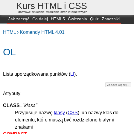
Kurs HTML i CSS
- darmowe szkolenie: tworzenie stron internetowych
Jak zacząć
Co dalej
HTML5
Ćwiczenia
Quiz
Znaczniki
Dla zielonych
CSS3
Selektory
Własności
Skrypty
Generatory
HTML ›
Komendy HTML 4.01
FAQ
Przeglądarki
Mapa
FORUM
OL
Lista uporządkowana punktów (
LI
).
Zobacz więcej...
Atrybuty:
CLASS
="klasa"
Przypisuje nazwę
klasy
(
CSS
) lub nazwy klas do
elementu, które muszą być rozdzielone białymi
znakami