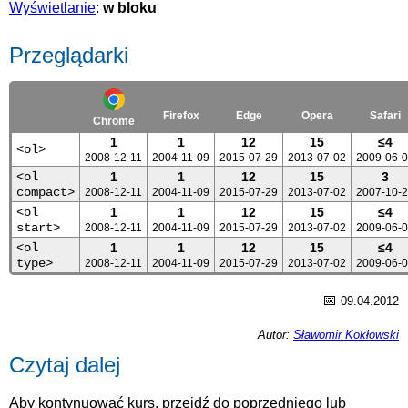
Wyświetlanie
:
w bloku
Przeglądarki
Firefox
Edge
Opera
Safari
Chrome
1
1
12
15
≤4
<ol>
2008-12-11
2004-11-09
2015-07-29
2013-07-02
2009-06-
<ol
1
1
12
15
3
compact>
2008-12-11
2004-11-09
2015-07-29
2013-07-02
2007-10-
<ol
1
1
12
15
≤4
start>
2008-12-11
2004-11-09
2015-07-29
2013-07-02
2009-06-
<ol
1
1
12
15
≤4
type>
2008-12-11
2004-11-09
2015-07-29
2013-07-02
2009-06-
📅
09.04.2012
Autor:
Sławomir Kokłowski
Czytaj dalej
Aby kontynuować kurs, przejdź do poprzedniego lub