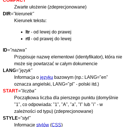
COMPACT
Zwarte ułożenie (zdeprecjonowane)
DIR
="kierunek"
Kierunek tekstu:
ltr
- od lewej do prawej
rtl
- od prawej do lewej
ID
="nazwa"
Przypisuje nazwę elementowi (identyfikator), która nie
może się powtarzać w całym dokumencie
LANG
="język"
Informacja o
języku
bazowym (np.: LANG="en"
oznacza angielski, LANG="pl" - polski itd.)
START
="liczba"
Początkowa liczba dla pierszego punktu (domyślnie
"1", co odpowiada: "1", "A", "a", "I" lub "i" - w
zależności od typu) (zdeprecjonowane)
STYLE
="styl"
Informacje
stylów
(
CSS
)