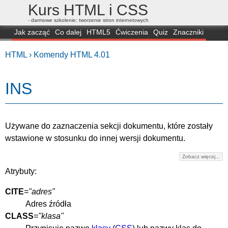
Kurs HTML i CSS
- darmowe szkolenie: tworzenie stron internetowych
Jak zacząć
Co dalej
HTML5
Ćwiczenia
Quiz
Znaczniki
Dla zielonych
CSS3
Selektory
Własności
Skrypty
Generatory
HTML ›
Komendy HTML 4.01
FAQ
Przeglądarki
Mapa
FORUM
INS
Używane do zaznaczenia sekcji dokumentu, które zostały
wstawione w stosunku do innej wersji dokumentu.
Zobacz więcej...
Atrybuty:
CITE
="adres"
Adres źródła
CLASS
="klasa"