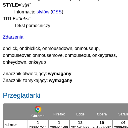
STYLE
="styl"
Informacje
stylów
(
CSS
)
TITLE
="tekst"
Tekst pomocniczy
Zdarzenia
:
onclick, ondblclick, onmousedown, onmouseup,
onmouseover, onmousemove, onmouseout, onkeypress,
onkeydown, onkeyup
Znacznik otwierający:
wymagany
Znacznik zamykający:
wymagany
Przeglądarki
Firefox
Edge
Opera
Safari
Chrome
1
1
12
15
≤4
<ins>
2008-12-11
2004-11-09
2015-07-29
2013-07-02
2009-06