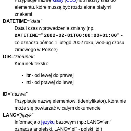
Przypisuje nazwę
klasy
(
CSS
) lub nazwy klas do
elementu, które muszą być rozdzielone białymi
znakami
DATETIME
="data"
Data i czas wprowadzenia zmiany (np.
-
DATETIME="2002-02-01T00:00:00+01:00"
co oznacza północ 1 lutego 2002 roku, według czasu
zimowego w Polsce)
DIR
="kierunek"
Kierunek tekstu:
ltr
- od lewej do prawej
rtl
- od prawej do lewej
ID
="nazwa"
Przypisuje nazwę elementowi (identyfikator), która nie
może się powtarzać w całym dokumencie
LANG
="język"
Informacja o
języku
bazowym (np.: LANG="en"
oznacza angielski, LANG="pl" - polski itd.)