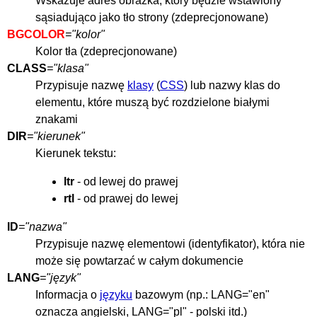
Wskazuje adres obrazka, który będzie wstawiony
sąsiadująco jako tło strony (zdeprecjonowane)
BGCOLOR
="kolor"
Kolor tła (zdeprecjonowane)
CLASS
="klasa"
Przypisuje nazwę
klasy
(
CSS
) lub nazwy klas do
elementu, które muszą być rozdzielone białymi
znakami
DIR
="kierunek"
Kierunek tekstu:
ltr
- od lewej do prawej
rtl
- od prawej do lewej
ID
="nazwa"
Przypisuje nazwę elementowi (identyfikator), która nie
może się powtarzać w całym dokumencie
LANG
="język"
Informacja o
języku
bazowym (np.: LANG="en"
oznacza angielski, LANG="pl" - polski itd.)