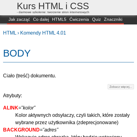
Kurs HTML i CSS
- darmowe szkolenie: tworzenie stron internetowych
Jak zacząć
Co dalej
HTML5
Ćwiczenia
Quiz
Znaczniki
Dla zielonych
CSS3
Selektory
Własności
Skrypty
Generatory
HTML ›
Komendy HTML 4.01
FAQ
Przeglądarki
Mapa
FORUM
BODY
Ciało (treść) dokumentu.
Zobacz więcej...
Atrybuty:
ALINK
="kolor"
Kolor aktywnych odsyłaczy, czyli takich, które zostały
wybrane przez użytkownika (zdeprecjonowane)
BACKGROUND
="adres"